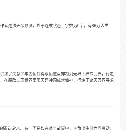
想骑我
不死，我
作者是浊天帝顾渊，处于连载状态且字数为0字，有86万人关
讲述了失意少年古恒偶得永恒道盘穿越到元界下界玄武界，行走
，在魔改三国世界里屠天建神国成就仙神，行走于诸天万界寻求
”的情节设定。 有一类是如在某个故事中，主角出生时六界震动，