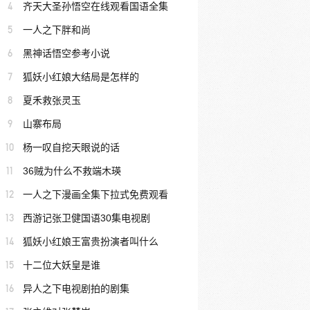
4
齐天大圣孙悟空在线观看国语全集
5
一人之下胖和尚
6
黑神话悟空参考小说
7
狐妖小红娘大结局是怎样的
8
夏禾救张灵玉
9
山寨布局
10
杨一叹自挖天眼说的话
11
36贼为什么不救端木瑛
12
一人之下漫画全集下拉式免费观看
13
西游记张卫健国语30集电视剧
14
狐妖小红娘王富贵扮演者叫什么
15
十二位大妖皇是谁
16
异人之下电视剧拍的剧集