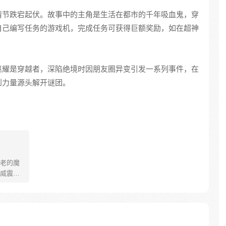
情节跌宕起伏。故事中的主角是生活在都市的千年吸血鬼，穿
自己编写任务的游戏机，完成任务可获得巨额奖励，如在超神
。
赵耀是穿越者，深陷绝境时因朋友圈异变引发一系列事件，在
到力量源头解开谜团。
老的魔
威震天
下万千
杀
教这帮恶
所向披