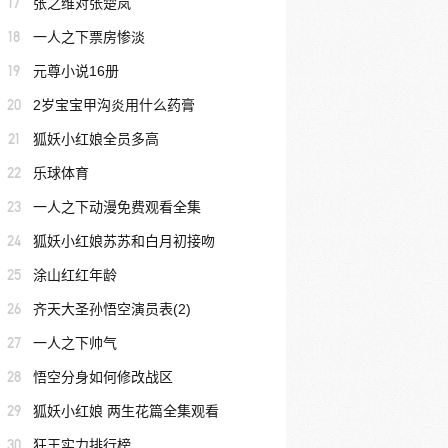
17
张之维对张楚岚
18
一人之下票房惨淡
19
元尊小说16册
20
2岁宝宝甲沟炎用什么药膏
21
狐妖小红娘全员多高
22
乐球体育
23
一人之下动漫免费观看全集
24
狐妖小红娘苏苏和白月初接吻
25
涂山红红年龄
26
齐天大圣孙悟空演员表(2)
27
一人之下帅气
28
悟空分身如何修改战区
29
狐妖小红娘 两生花篇全集观看
30
狂王实力排行榜