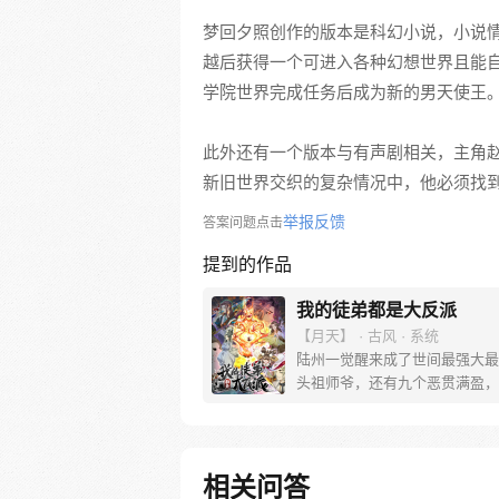
梦回夕照创作的版本是科幻小说，小说
越后获得一个可进入各种幻想世界且能
学院世界完成任务后成为新的男天使王
此外还有一个版本与有声剧相关，主角
新旧世界交织的复杂情况中，他必须找
举报反馈
答案问题点击
提到的作品
我的徒弟都是大反派
【月天】 · 古风 · 系统
陆州一觉醒来成了世间最强大最
头祖师爷，还有九个恶贯满盈，
下的徒弟。大徒弟幽冥教教主手
魔众，二徒弟剑魔一言不合就开
戒…… 没了一身修为，如何调
徒 大徒弟于正海：“老夫这一生
相关问答