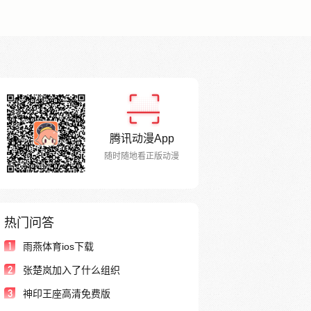
腾讯动漫App
随时随地看正版动漫
热门问答
1
雨燕体育ios下载
2
张楚岚加入了什么组织
3
神印王座高清免费版