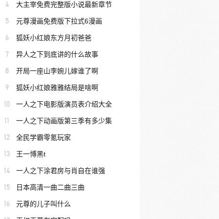
4
大主宰免费完整版小说最新章节
5
元尊漫画免费版下拉式6漫画
6
狐妖小红娘东方月初爸爸
7
异人之下到底讲的什么故事
8
开局一座山李婉儿嫁谁了啊
9
狐妖小红娘雅雅结局是啥啊
10
一人之下电影版演员表介绍大全
11
一人之下动画版第三季有多少集
12
全民学霸零氪玩家
13
王一博黑t
14
一人之下涂君房与肖自在谁强
15
日本高清一曲二曲三曲
16
元尊的儿子叫什么