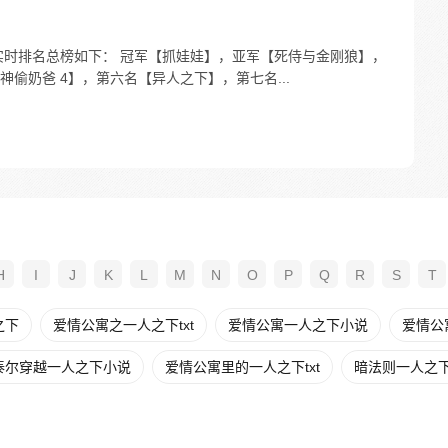
:30 ，票房实时排名总榜如下： 冠军【抓娃娃】，亚军【死侍与金刚狼】，
偷奶爸 4】，第六名【异人之下】，第七名...
H
I
J
K
L
M
N
O
P
Q
R
S
T
之下
爱情公寓之一人之下txt
爱情公寓一人之下小说
爱情公
泰尔穿越一人之下小说
爱情公寓里的一人之下txt
暗法则一人之