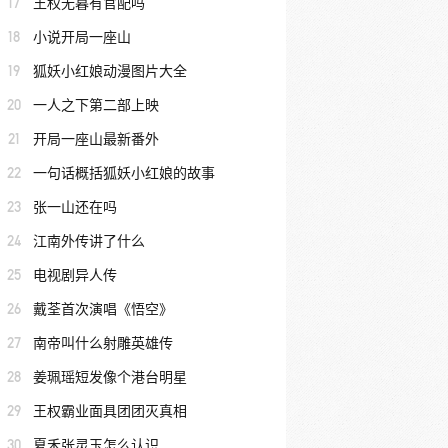
17
王权无暮有官配吗
18
小说开局一座山
19
狐妖小红娘动漫图片大全
20
一人之下第二部上映
21
开局一座山最新番外
22
一句话概括狐妖小红娘的故事
23
张一山还在吗
24
江南外传讲了什么
25
电视剧异人传
26
戴荃首次演唱《悟空》
27
南帝叫什么射雕英雄传
28
姜珮瑶短发像个港台明星
29
王权霸业面具团团灭真相
30
夏禾张灵玉怎么认识