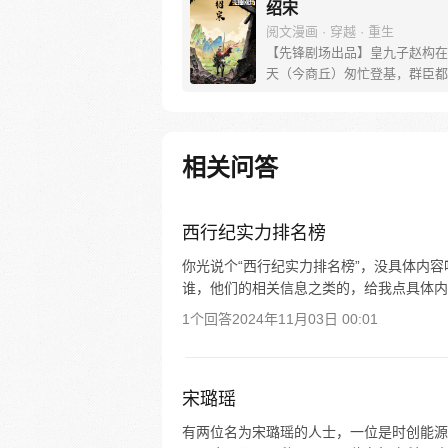
绍宋
阅文漫画 · 穿越 · 重生
【先锋剧场出品】皇九子赵构在
天（今商丘）匆忙登基，群臣都
个有英武之名的新皇能够率军抵
的侵略。但短短三个月后，赵构
南下逃亡之路。 不过刚一启程
官家就在亳州明道宫一头栽入了
相关问答
中，起来后就谁都不认识了！朕
金！可朕的心腹在何处？！这是
自于九百年后灵魂的真诚呐喊。
西行纪实力排名榜
你光说个“西行纪实力排名榜”，没具体内
谁，他们的相关信息之类的，给我点具体内
1个回答
2024年11月03日 00:01
宋璐瑶
有两位名为宋璐瑶的人士，一位是时创能源的