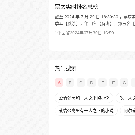
票房实时排名总榜
截至 2024 年 7 月 29 日 18:30
季军【默杀】，第四名【解密】，第五名【神
1个回答
2024年07月30日 16:59
热门搜索
A
B
C
D
E
F
G
爱情公寓和一人之下的小说
唉一人
爱情公寓里有一人之下的小说
阿尔