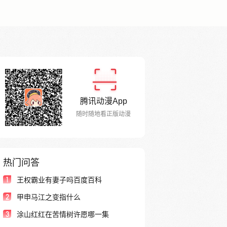
腾讯动漫App
随时随地看正版动漫
热门问答
1
王权霸业有妻子吗百度百科
2
甲申马江之变指什么
3
涂山红红在苦情树许愿哪一集