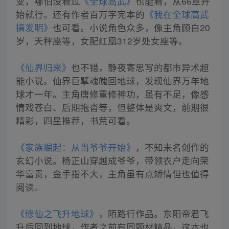
变，哪怕没看过
《全球高武》
也能看，从66章开
始就行。还有作者百万字完本的
《我在全球高武
搞发明》
也可看。小说角色众多，像主角顾白20
岁，天秤座等，女配红凰312岁处女座等。
《仙界归来》
也不错，静夜寄思写的都市异术超
能小说。仙界巨擘魂魄回地球，发现仙界万年地
球才一年。主角唐修重修神功，虽有不足，像感
情戏苍白、后期拖沓等，但整体是爽文，前期很
精彩，四星推荐，书荒可看。
《家族崛起：从当爷爷开始》
，不知未名创作的
玄幻小说。杨正山穿越成爷爷，带领农户走向荣
华富贵，金手指不大，主角虽有点矫情但也值得
阅读。
《修仙之飞升地球》
，陌路行作品。东阳帝君飞
升后回到地球，作者之前有同题材精品，这本也