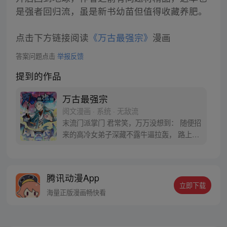
是强者回归流，虽是新书幼苗但值得收藏养肥。
点击下方链接阅读
《万古最强宗》
漫画
答案问题点击
举报反馈
提到的作品
万古最强宗
阅文漫画 · 系统 · 无敌流
末流门派掌门 君常笑，万万没想到： 随便招
来的高冷女弟子深藏不露牛逼拉轰， 路上闭
眼救救的男弟子竟是第一天才， 踢个球把重
生后的武帝踢到怀疑人生 看着废物的小弟是
个陨落的天才 这个宗门，全是妖孽啊…… 上
腾讯动漫App
苍要我末流门派逆天，挡不住啊
立即下载
海量正版漫画畅快看