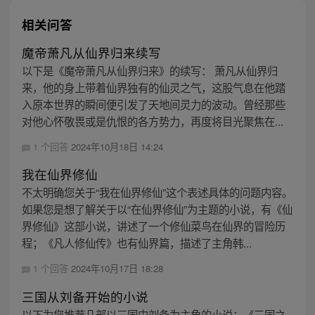
相关问答
魔帝萧凡从仙界归来续写
以下是《魔帝萧凡从仙界归来》的续写： 萧凡从仙界归
来，他的身上带着仙界独有的仙灵之气，这股气息在他踏
入原本世界的瞬间便引发了天地间灵力的波动。曾经那些
对他心怀敬畏或是仇恨的各方势力，再度将目光聚焦在...
1 个回答
2024年10月18日 14:24
我在仙界修仙
不太明确您关于“我在仙界修仙”这个表述具体的问题内容。
如果您是想了解关于以“在仙界修仙”为主题的小说，有《仙
界修仙》这部小说，讲述了一个修仙菜鸟在仙界的冒险历
程；《凡人修仙传》也有仙界篇，描述了主角韩...
1 个回答
2024年10月17日 18:28
三国从刘备开始的小说
以下为您推荐几部以三国中刘备为主角的小说：《三国之