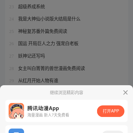
超级养成系统
23
我是大神仙小说版大结局是什么
24
神秘复苏番外篇免费阅读
25
国运 开局巨人之力 强宠白老板
26
妖神记还写吗
27
女主叫白箐箐的兽世漫画免费阅读
28
从红月开始人物有谁
29
徐令宜什么时候爱上十一娘的
继续浏览精彩内容
30
腾讯动漫App
打开APP
海量漫画 新人7天免费看
腾讯漫画
起点读书
QQ阅读