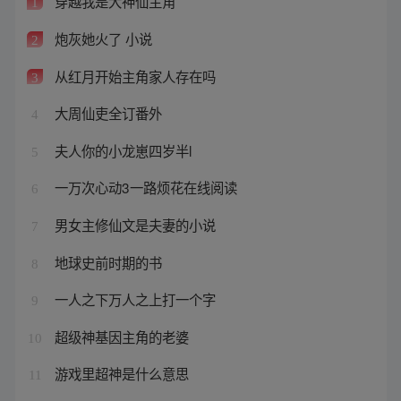
穿越我是大神仙主角
1
炮灰她火了 小说
2
从红月开始主角家人存在吗
3
大周仙吏全订番外
4
夫人你的小龙崽四岁半l
5
一万次心动3一路烦花在线阅读
6
男女主修仙文是夫妻的小说
7
地球史前时期的书
8
一人之下万人之上打一个字
9
超级神基因主角的老婆
10
游戏里超神是什么意思
11