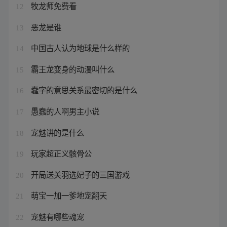
牧龙师免费看
12
恶龙是谁
13
中国古人认为地球是什么样的
14
霸王龙变身的动漫叫什么
15
蠢字的意思关系最密切的是什么
16
愚蠢的人啊男主小说
17
宠魅讲的是什么
18
玩家超正义骸骨公
19
开局送关羽选妃子的三国游戏
20
萌宝一加一爹地宠翻天
21
宠魅有哪些魂宠
22