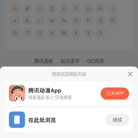
A
B
C
D
E
F
G
H
I
J
K
L
M
N
O
P
Q
R
S
T
U
V
W
X
Y
Z
腾讯漫画
起点读书
QQ阅读
网站备案/许可证号：粤B2-20090059-5
继续浏览精彩内容
Copyright©1998 - 2026 Tencent. All Rights Reserved
腾讯动漫App
打开APP
海量漫画 新人7天免费看
在此处浏览
继续