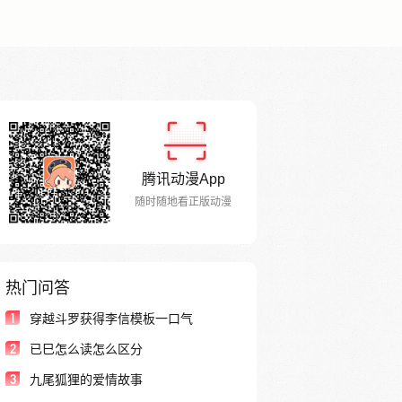
腾讯动漫App
随时随地看正版动漫
热门问答
1
穿越斗罗获得李信模板一口气
2
已巳怎么读怎么区分
3
九尾狐狸的爱情故事