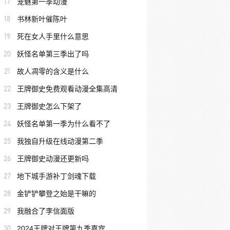
17
宠魅第一季动漫
18
书林新叶催陈叶
19
死在女人手里什么意思
20
妖怪名单第三季出了吗
21
故人凋零的含义是什么
22
王牌御史免费观看动漫全集高清
23
王牌御史怎么下架了
24
妖怪名单第一季为什么看不了
25
我独自升级在线动漫第二季
26
王牌御史动漫还更新吗
27
地下城手游补丁剑魂下载
28
金铲铲攀登之始是干嘛的
29
我融合了李信面版
30
2024王牌对王牌第九季嘉宾