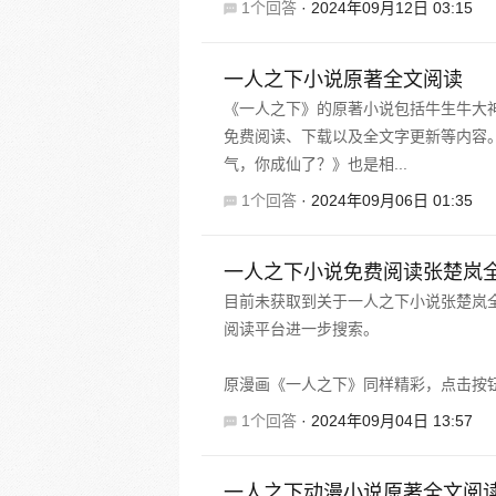
1个回答
·
2024年09月12日 03:15
一人之下小说原著全文阅读
《一人之下》的原著小说包括牛生牛大
免费阅读、下载以及全文字更新等内容。
气，你成仙了？》也是相...
1个回答
·
2024年09月06日 01:35
一人之下小说免费阅读张楚岚
目前未获取到关于一人之下小说张楚岚
阅读平台进一步搜索。
原漫画《一人之下》同样精彩，点击按钮下
1个回答
·
2024年09月04日 13:57
一人之下动漫小说原著全文阅