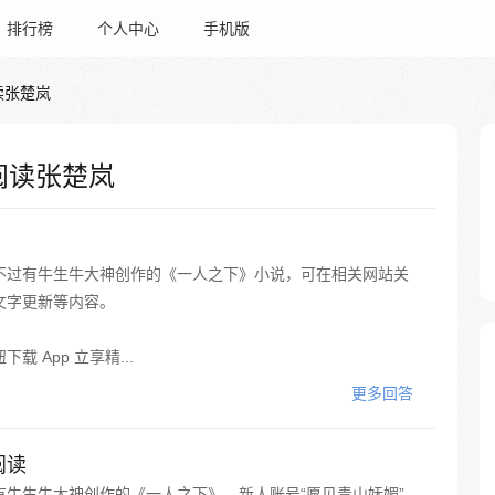
排行榜
个人中心
手机版
读张楚岚
阅读张楚岚
不过有牛生牛大神创作的《一人之下》小说，可在相关网站关
文字更新等内容。
 App 立享精...
更多回答
阅读
牛生牛大神创作的《一人之下》，新人账号“愿见青山妩媚”