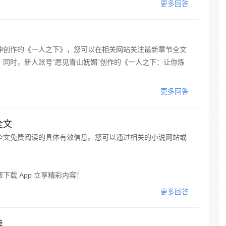
更多回答
神创作的《一人之下》，您可以在相关网站关注最新章节全文
同时，新人账号“愿见青山妩媚”创作的《一人之下：让你炼
更多回答
全文
全文免费阅读的具体有效信息。您可以通过相关的小说网站或
载 App 立享精彩内容！
更多回答
读