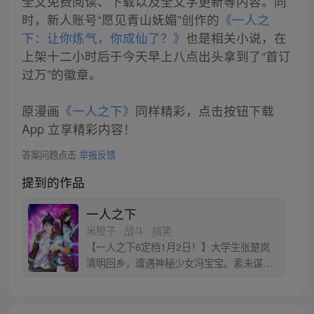
全文免费阅读、下载以及全文字更新等内容。同
时，新人账号“愿见青山妩媚”创作的
《一人之
下：让你炼气，你成仙了？》
也是相关小说，在
上架十二小时后于今天早上八点出头拿到了“首订
过万”的徽章。
原漫画
《一人之下》
同样精彩，点击按钮下载
App 立享精彩内容！
答案问题点击
举报反馈
提到的作品
一人之下
米橙子 · 战斗 · 搞笑
【一人之下6定档1月2日！】大学生张楚岚
清明回乡，遭遇神秘少女冯宝宝。素未谋面
的冯宝宝却对张楚岚异常熟悉，并将其带去
自己打工的快递公司。为了帮冯宝宝寻找她
的身世，也为了查清自己与爷爷身上的秘