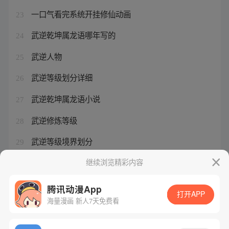
一口气看完系统开挂修仙动画
23
武逆乾坤属龙语哪年写的
24
武逆人物
25
武逆等级划分详细
26
武逆乾坤属龙语小说
27
武逆修炼等级
28
武逆等级境界划分
29
武逆小说等级划分
继续浏览精彩内容
30
腾讯动漫App
打开APP
海量漫画 新人7天免费看
腾讯漫画
起点读书
QQ阅读