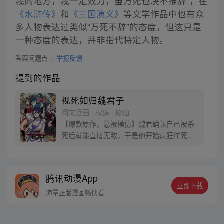
我的地方，我一定效力，虽万死也决不推辞”，在
《水浒传》
和
《三国演义》
等文学作品中也有众
多人物表达过类似“万死不辞”的态度，但这只是
一种态度的表达，并非指代特定人物。
答案问题点击
举报反馈
提到的作品
视死如归魏君子
阅文漫画 · 权谋 · 修仙
【爆款原作，总被模仿】魏君确认自己被杀
死后就能直接无敌，于是他开始疯狂作死。
然后，他发现这个世界有毒。 他把纨绔干翻
在地，纨绔夸他打得好，最好再来一巴掌。
他把狗皇帝骂到狗血淋头，狗皇帝竟发誓护
腾讯动漫App
他一世周全。 他替天煞孤星女神捕撑腰，神
立即下载
捕表示这辈子只能以身相许。魏君：别闹！
海量正版漫画畅快看
我只是想死，怎么就这么难呢？