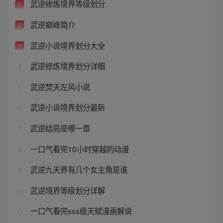
武逆修炼境界等级划分
1
武逆巅峰简介
2
武逆小说境界划分大全
3
武逆修炼境界划分详细
4
武逆焚天左风小说
5
武逆小说境界划分最新
6
武逆结局是哪一章
7
一口气看完10小时穿越的动漫
8
武逆九天界有几个女主角是谁
9
武逆境界等级划分详解
10
一口气看完sss级天赋漫画解说
11