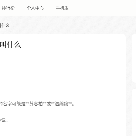
排行榜
个人中心
手机版
叫什么
叫什么
名字可能是**苏念柏**或**温绵绵**。
小说。