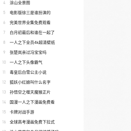
4
涂山全景图
5
电影版徐三是谁扮演的
6
完美世界全集免费观看
7
白月初最后和谁在一起了
8
一人之下全员4k超清壁纸
9
张楚岚亲过冯宝宝吗
10
一人之下头像霸气
11
毒皇后白雪公主小说
12
狐妖小红娘叫什么名字
13
孙悟空之噬天魔猴正片
14
国漫一人之下漫画免费看
15
卡牌对战手游
16
全球高考漫画免费下拉式