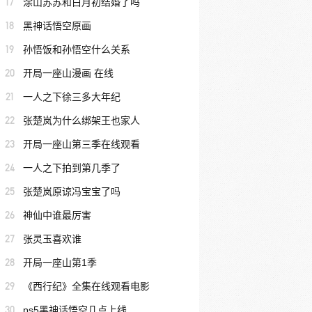
17
涂山苏苏和白月初结婚了吗
18
黑神话悟空原画
19
孙悟饭和孙悟空什么关系
20
开局一座山漫画 在线
21
一人之下徐三多大年纪
22
张楚岚为什么绑架王也家人
23
开局一座山第三季在线观看
24
一人之下拍到第几季了
25
张楚岚原谅冯宝宝了吗
26
神仙中谁最厉害
27
张灵玉喜欢谁
28
开局一座山第1季
29
《西行纪》全集在线观看电影
30
ps5黑神话悟空几点上线