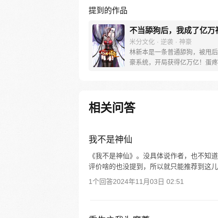
提到的作品
不当舔狗后，我成了亿万
米分文化 · 逆袭 · 神豪
林新本是一条普通舔狗，被甩后
豪系统，开局获得亿万亿！蛋疼
这个钱只能花在女生身上！没办
了花完这些钱，林新开启了一条
常的神豪逆袭之路！
相关问答
我不是神仙
《我不是神仙》。没具体说作者，也不知道
评价啥的也没提到，所以就只能推荐到这儿
1个回答
2024年11月03日 02:51