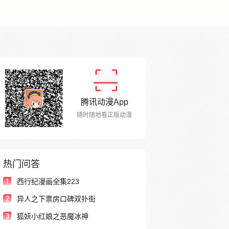
腾讯动漫App
随时随地看正版动漫
热门问答
1
西行纪漫画全集223
2
异人之下票房口碑双扑街
3
狐妖小红娘之恶魔冰神