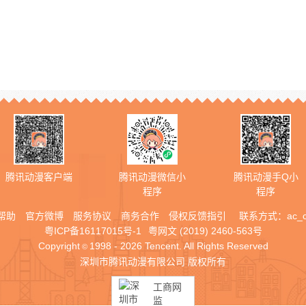
腾讯动漫客户端
腾讯动漫微信小
腾讯动漫手Q小
程序
程序
帮助
官方微博
服务协议
商务合作
侵权反馈指引
联系方式：
ac_
粤ICP备16117015号-1
粤网文 (2019) 2460-563号
Copyright
1998 - 2026 Tencent. All Rights Reserved
©
深圳市腾讯动漫有限公司 版权所有
工商网
监