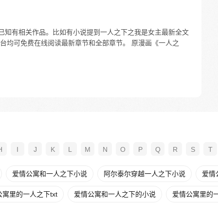
前已知有相关作品。比如有小说提到一人之下之我是女主最新全文
台均可免费在线阅读最新章节和全部章节。 原漫画《一人之
H
I
J
K
L
M
N
O
P
Q
R
S
T
爱情公寓和一人之下小说
阿尔泰尔穿越一人之下小说
爱情
寓里的一人之下txt
爱情公寓和一人之下的小说
爱情公寓里的