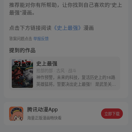
推荐能对你有所帮助，让你找到自己喜欢的“史上
最强”漫画。
点击下方链接阅读
《史上最强》
漫画
答案问题点击
举报反馈
提到的作品
史上最强
拾部的部 · 古风 · 战斗
神作预警，未来的科技，复活历史上的16路
英雄猛将，誓要决出史上最强！ 是武圣关云
长、还是西楚霸王项羽，是一人之下的吕奉
先，还是满洲第一勇士鳌拜 两两对决，生死
格斗，最终获胜者，将会获得一个愿望！ 粉
腾讯动漫App
丝群：481670726
立即下载
海量正版漫画畅快看