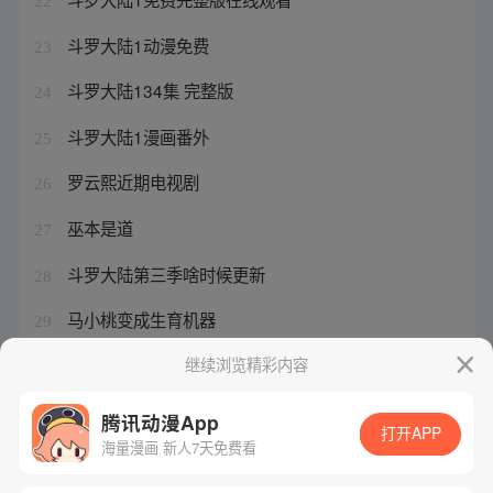
22
斗罗大陆1动漫免费
23
斗罗大陆134集 完整版
24
斗罗大陆1漫画番外
25
罗云熙近期电视剧
26
巫本是道
27
斗罗大陆第三季啥时候更新
28
马小桃变成生育机器
29
斗罗大陆2最新免费观看
继续浏览精彩内容
30
腾讯动漫App
打开APP
海量漫画 新人7天免费看
腾讯漫画
起点读书
QQ阅读