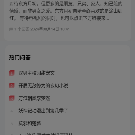
对待东方月初，但更多的是朋友、兄弟、家人、知己般的
情感，而非男女之爱。东方月初自始至终喜欢的是涂山红
红。 等待电视剧的同时，也可以点击下方链接来...
1 个回答
2024年08月14日 10:41
热门问答
双男主校园甜宠文
1
开局无敌修为的玄幻小说
2
万渣朝凰李梦然
3
妖神记动漫出到第几季了
4
莫邪和楚暮
5