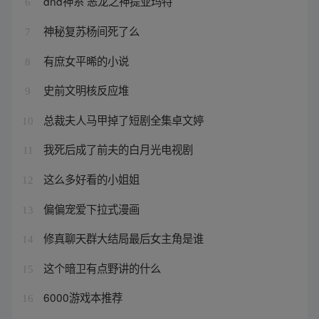
dnd神系 恶龙之神提亚玛特
6
神秘复苏杨间死了么
7
有庶女平晞的小说
8
史前文明核反应堆
9
总裁夫人马甲掉了短剧全集卓文婷
10
我死后成了前夫的白月光电视剧
11
这么多好看的小姐姐
12
偏偏宠爱下拉式漫画
13
修真聊天群大结局最后女主角是谁
14
这个暗卫有点野讲的什么
15
6000游戏本推荐
16