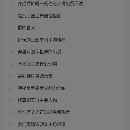
穿成龙族唯一的幼崽小说免费阅读
17
超凡三国吕布最佳搭配
18
爵的含义
19
好玩的三国单机手游推荐
20
穿越有潜伏世界的小说
21
万兽之主是什么动物
22
最强神医赘婿萧云
23
神秘复苏张羡光能力介绍
24
修真聊天群主要人物
25
许你万丈光芒短剧免费观看
26
豪门傻婿短剧女主角是谁
27