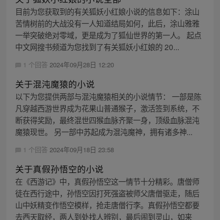
目前为您获取到的有关狐妖小红娘小说的信息如下：涂山
苦情树前的大战没有一人知道结局如何，此后，涂山雅雅
一举突破绝对零域，更是成为了狐仙世界的第一人。 起点
中文网搜书频道为您找到了有关狐妖小红娘的 20...
1 个回答
2024年09月28日 12:20
关于混沌魔猿的小说
以下为您提供两部与混沌魔猿相关的小说情节： 一部是陈
凡穿越西游世界成为花果山普通猴子，激活签到系统，不
断获得奖励，最终混世四猴血脉齐聚一身，顶级血脉混沌
魔猿现世。 另一部中苏起成为混沌魔神，拥有诸多神...
1 个回答
2024年09月18日 23:58
关于真假孙悟空的小说
在《西游记》中，真假孙悟空这一情节十分精彩。唐僧师
徒在西行途中，孙悟空因打死强盗被师父唐僧驱走，随后
山中妖精变作悟空模样，抢走唐僧行李。真假孙悟空都要
去西天取经，两人到处找人辨别，最后闹到灵山，如来