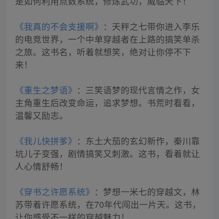
是如何利用点数系统，修炼武功，威临天下！
《我真的不会支援啊》
：天秤之七带你进入李乐
的电竞世界，一个中单穿越者在上路的搞笑单杀
之旅。这书名，听着就想笑，绝对让你停不下
来！
《重生之梦语》
：三笑语梦的现代言情之作，女
主角重生后改变命运，追求梦想。书荒时看看，
温馨又励志。
《我儿快拼爹》
：东土大茄的玄幻新作，秦川靠
坑儿子变强，剧情搞笑又刺激。这书，看着就让
人心情舒畅！
《穿书之许愿系统》
：梦想一米七的穿越文，林
苏带着许愿系统，在70年代闯出一片天。这书，
让你感受不一样的穿越魅力！