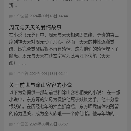
辨...
1 个回答
2024年09月18日 14:44
周元与夭夭的爱情故事
在小说《元尊》中，周元与夭夭相遇即是缘，尊贵的第三
序列神夭夭对周元动了凡心。然而，夭夭的神性逐渐觉
醒，她完全觉醒后将不再有感情，这为他们的感情埋下了
隐患。周元与夭夭在苍玄宗就为此事埋下伏笔（夭夭
酿），...
1 个回答
2024年09月13日 02:11
关于前世与涂山容容的小说
以下为您提供一部与前世和涂山容容相关的小说： 在一部
小说中，东方晖的父母为保护他死于妖族之手，他十分憎
恨妖族。在历经七年的抽血折磨后，东方晖凭借体内残留
的药力涅槃，成为全人族唯一一个修仙者。他与年幼的...
1 个回答
2024年08月28日 05:57