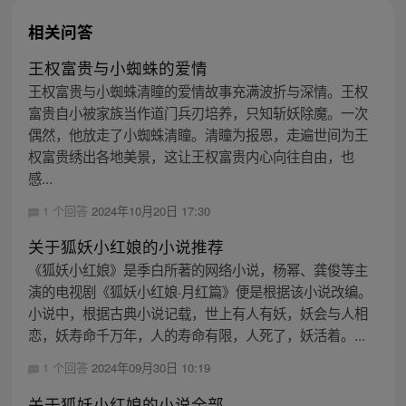
相关问答
王权富贵与小蜘蛛的爱情
王权富贵与小蜘蛛清瞳的爱情故事充满波折与深情。王权
富贵自小被家族当作道门兵刃培养，只知斩妖除魔。一次
偶然，他放走了小蜘蛛清瞳。清瞳为报恩，走遍世间为王
权富贵绣出各地美景，这让王权富贵内心向往自由，也
感...
1 个回答
2024年10月20日 17:30
关于狐妖小红娘的小说推荐
《狐妖小红娘》是季白所著的网络小说，杨幂、龚俊等主
演的电视剧《狐妖小红娘·月红篇》便是根据该小说改编。
小说中，根据古典小说记载，世上有人有妖，妖会与人相
恋，妖寿命千万年，人的寿命有限，人死了，妖活着。...
1 个回答
2024年09月30日 10:19
关于狐妖小红娘的小说全部