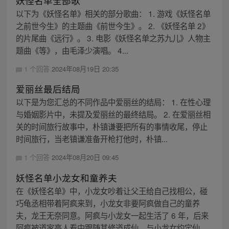
妖怪名单全部歌
以下为《妖怪名单》相关的部分歌曲： 1. 游戏《妖怪名单
之前世今生》的主题曲《前世今生》。 2. 《妖怪名单 2》
的片尾曲《远行》。 3. 电影《妖怪名单之苏九儿》人物主
题曲《等》，由毛泽少演唱。 4...
1 个回答
2024年08月19日 20:35
爱丽丝最后结局
以下是为您汇总的不同作品中爱丽丝的结局： 1. 在性心理
与婚姻影片中，未提及爱丽丝的最终结局。 2. 在爱丽丝相
关的时间旅行故事中，朴镇谦要把所有的事情收尾，停止
时间旅行，当老镇谦准备开枪打他时，朴镇...
1 个回答
2024年08月20日 09:45
妖怪名单小龙女和童养夫
在《妖怪名单》中，小龙女吵着让父王给自己找相公，碰
巧龟丞相带着阿疯来到，小龙女非要阿疯做自己的童养
夫，龙王无奈同意。阿疯与小龙女一起生活了 6 年，后来
阿疯被道家高人看中跟随其修道成仙，与小龙女约定仙...