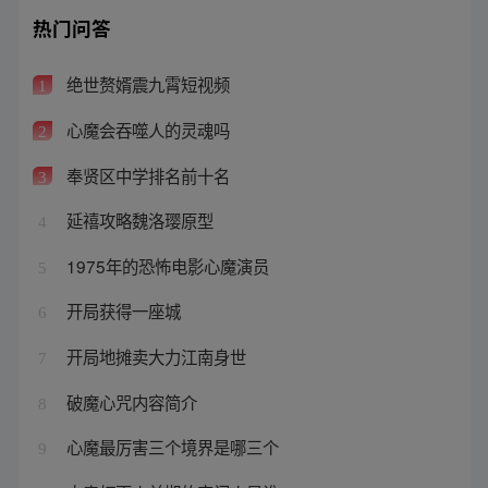
热门问答
绝世赘婿震九霄短视频
1
心魔会吞噬人的灵魂吗
2
奉贤区中学排名前十名
3
延禧攻略魏洛璎原型
4
1975年的恐怖电影心魔演员
5
开局获得一座城
6
开局地摊卖大力江南身世
7
破魔心咒内容简介
8
心魔最厉害三个境界是哪三个
9