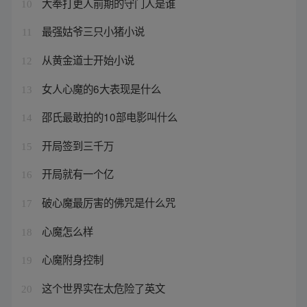
大奉打更人前期的守门人是谁
10
最强姑爷三只小猪小说
11
从黄金道士开始小说
12
女人心魔的6大表现是什么
13
邵氏最敢拍的10部电影叫什么
14
开局签到三千万
15
开局就有一个亿
16
破心魔最厉害的佛咒是什么咒
17
心魔怎么样
18
心魔附身控制
19
这个世界实在太危险了英文
20