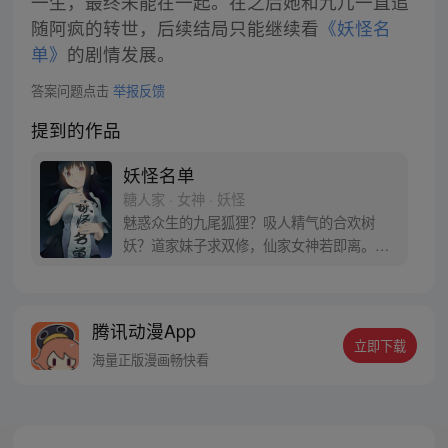
一生，最终未能在一起。在之后她和九儿一直追
随阿疯的转世，后续结局只能继续看
《妖怪名
单》
的剧情发展。
答案问题点击
举报反馈
提到的作品
妖怪名单
糖人家 · 女神 · 妖怪
魅惑众生的九尾狐狸？吸人精气的合欢树
妖？道家妹子求双修，仙家女神若即离。游
走在这些危险分子中间可不是容易的事情。
但为了世界和平，少年封夕豁出去啦！每周
尽力更新！实在画不完随时盯着更新吧~作品
腾讯动漫App
群：9206702，595274283，713425461，
立即下载
377844535。欢迎进群讨论~
海量正版漫画畅快看