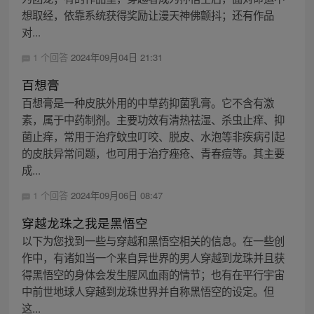
想取经，依靠系统获得奖励让漫天神佛颤抖；还有作品
对...
1 个回答
2024年09月04日 21:31
百想膏
百想膏是一种皮肤外用的中草药抑菌乳膏。它不含有激
素，属于中药制剂。主要功效有清热祛湿、杀虫止痒、抑
菌止痒，常用于治疗蚊虫叮咬、脱皮、水泡等非疾病引起
的皮肤异常问题，也可用于治疗痤疮、青春痘等。其主要
成...
1 个回答
2024年09月06日 08:47
穿越龙珠之我是黑悟空
以下为您找到一些与穿越和黑悟空相关的信息。在一些创
作中，有诸如当一个来自异世界的男人穿越到龙珠并且获
得黑悟空的身体会发生腥风血雨的情节；也有在平行宇宙
中前世地球人穿越到龙珠世界并自称黑悟空的设定。但
这...