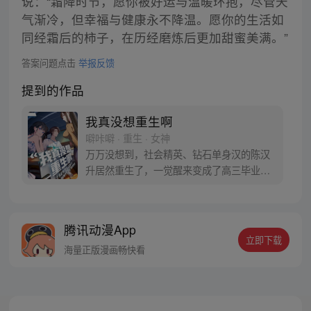
说：“霜降时节，愿你被好运与温暖环抱，尽管天
气渐冷，但幸福与健康永不降温。愿你的生活如
同经霜后的柿子，在历经磨炼后更加甜蜜美满。”
答案问题点击
举报反馈
提到的作品
我真没想重生啊
噼咔噼 · 重生 · 女神
万万没想到，社会精英、钻石单身汉的陈汉
升居然重生了，一觉醒来变成了高三毕业
生。十字路口的陈汉升也在犹豫，宝藏女孩
沈幼楚和白月光萧容鱼，应该选择谁？
腾讯动漫App
立即下载
海量正版漫画畅快看