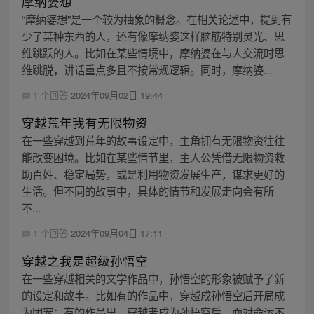
摩纳婆想
“摩纳婆想”是一个较为抽象的概念。在相关论述中，提到有
少了某种东西的人，还有像摩纳婆这样脑筋特别灵光、思
维跳跃的人。比如在某些情境中，摩纳婆在与人交流时思
维跳脱，讲话重点多且不按常规逻辑。同时，摩纳婆...
1 个回答
2024年09月02日 19:44
穿越荒年我有无限物资
在一些穿越到荒年的故事设定中，主角拥有无限物资往往
能改变困境。比如在某些情节里，主人公凭借无限物资救
助百姓、稳定局势，或是利用物资发展生产，谋求更好的
生活。但不同的故事中，具体的情节和发展走向会有所
不...
1 个回答
2024年09月04日 17:11
穿越之我是超级孙悟空
在一些穿越相关的文学作品中，孙悟空的形象被赋予了新
的设定和故事。比如有的作品中，穿越成孙悟空后开局成
为团宠；有的作品里，穿越者成为孙悟空后，面对命运不