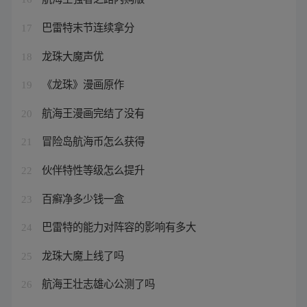
巴雷特末节连续拿分
17
龙珠大魔声优
18
《龙珠》漫画原作
19
航海王漫画完结了没有
20
冒险岛航海币怎么获得
21
伙伴特性等级怎么提升
22
百癣净多少钱一盒
23
巴雷特的能力对阵容的影响有多大
24
龙珠大魔上线了吗
25
航海王壮志雄心公测了吗
26