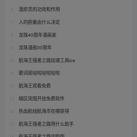
湿疹灵的功效和作用
6
人的胆量由什么决定
7
龙珠40周年漫画家
8
龙珠漫画30周年
9
航海王强者之路加速工具ios
10
歌词是哒啦哒啦哒啦
11
航海王观看免费
12
暗区突围开挂免费软件
13
热血航线航海币在哪获得
14
航海王强者之路用什么助手
15
航海王强者之路内购版
16