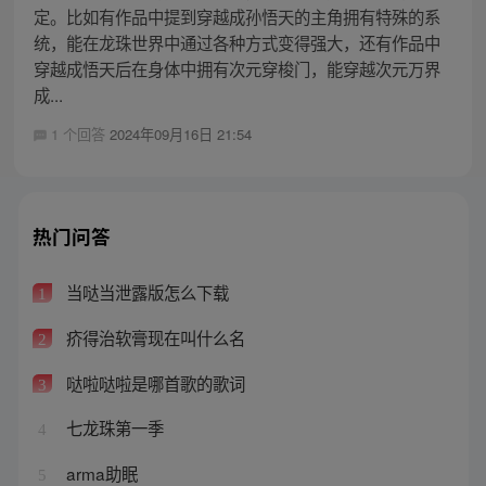
定。比如有作品中提到穿越成孙悟天的主角拥有特殊的系
统，能在龙珠世界中通过各种方式变得强大，还有作品中
穿越成悟天后在身体中拥有次元穿梭门，能穿越次元万界
成...
1 个回答
2024年09月16日 21:54
热门问答
当哒当泄露版怎么下载
1
疥得治软膏现在叫什么名
2
哒啦哒啦是哪首歌的歌词
3
七龙珠第一季
4
arma助眠
5