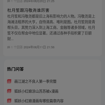
1 个回答
2024年08月20日 21:25
杜月笙跟冯敬尧谁厉害
杜月笙和冯敬尧都是旧上海有影响力的人物。冯敬尧是上
海滩法租界的大亨，自恃清高、唯利是图。杜月笙则是青
帮头目，其势力深入到上海工商、金融等诸多领域，杜月
笙不仅在帮会中地位显著，还通过各种手段积累了巨额
财...
1 个回答
2024年08月11日 21:56
热门问答
画江湖之不良人第一季完整
1
狐妖小红娘涂山苏苏被x漫画
2
狐妖小红娘漫画有哪些篇章内容
3