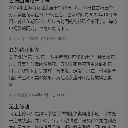
古猗园荷花开了吗
2024年上海荷花睡莲展于7月6日 - 8月10日在古猗园举
办，其盛花期在7月中旬左右，当前时间为2024年10月26
日，荷花花期已过，所以古猗园的荷花已经不开了。 等待
电视剧的同时，也可以点击下...
1 个回答
2024年10月26日 15:31
彩莲花开烟花
关于“彩莲花开烟花”，从参考资料可知彩莲是一种美丽花
卉，其盛开时像绚烂烟花。五彩莲花烟花可用夹砂礼花
机、管状礼花机等施放，有单发、连发等形式，也可组合
搭配产生不同美观效果。为让彩莲盛开时烟花放得更美
观...
1 个回答
2024年10月26日 00:49
无上修魂
《无上修魂》是纯情幸福创作的仙侠类网络小说，目前处
于连载状态，共1.54万字。小说讲述了吴枫得神龙之魂成
为神灵之体，修炼进展迅速，但被林家退婚，因自知不敌