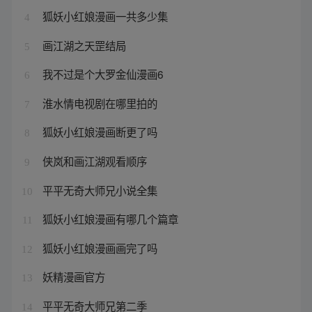
狐妖小红娘漫画一共多少集
4
画江湖之天罡结局
5
我不过是个大罗金仙漫画6
6
淮水情电视剧在哪里拍的
7
狐妖小红娘漫画断更了吗
8
侠岚和画江湖观看顺序
9
平平无奇大师兄小说全集
10
狐妖小红娘漫画有哪几个篇章
11
狐妖小红娘漫画画完了吗
12
妖精漫画官方
13
平平无奇大师兄第二季
14