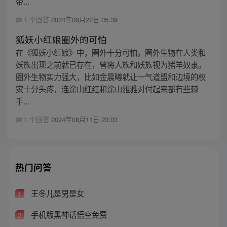
带...
1 个回答
2024年08月22日 05:39
狐妖小红娘圈外的可怕
在《狐妖小红娘》中，圈外十分可怕。圈外生物在人类和
妖族出现之前就已存在，曾将人族和妖族视为猪羊奴隶。
圈外生物实力强大，比如金晨曦就让一气道盟和边境的权
家十分头疼，连涂山红红和涂山雅雅对付起来都有些棘
手...
1 个回答
2024年08月11日 23:03
热门问答
王冬儿是男是女
1
手机版黑神话悟空免费
2