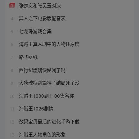
张楚岚和张灵玉对决
3
异人之下电影版配音表
4
七龙珠游戏合集
5
海贼王真人剧中的人物还原度
6
路飞壁纸
7
西行纪燃魂快倒闭了吗
8
大猿魂特别篇猴子结局死了没
9
海贼王1000到1100集名称
10
海贼王1026剧情
11
数码宝贝最后的进化手游下载
12
海贼王人物角色的形象
13