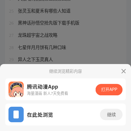
张灵玉和夏禾有哪些人知道
25
黑神话孙悟空抢先版下载手机版
26
龙珠超宇宙之战攻略
27
七星伴月月饼有几种口味
28
异人之下玉灵真人
29
ROX极石01勇闯大北线
继续浏览精彩内容
30
腾讯动漫App
打开APP
海量漫画 新人7天免费看
腾讯漫画
起点读书
QQ阅读
网站备案/许可证号：粤B2-20090059-5
在此处浏览
继续
Copyright©1998 - 2026 Tencent. All Rights Reserved