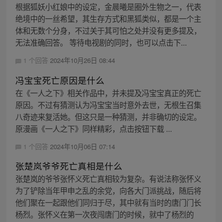
根据狐妖小红娘中的设定，金晨曦是圈外生物之一，代表
绝境中的一丝希望，其生存方式和黑狐类似，都是一个主
体和无数个分身，不过关于其可怕之处并没有更多提及，
无法准确回答。 等待电视剧的同时，也可以点击下...
1 个回答
2024年10月26日 08:44
冯宝宝死亡原因是什么
在《一人之下》相关作品中，并未提及冯宝宝真正的死亡
原因。不过有猜测认为冯宝宝当时意外去世，无根生召集
八奇迹来复活她。但这只是一种猜测，并非确切的设定。
原漫画《一人之下》同样精彩，点击按钮下载 ...
1 个回答
2024年10月06日 07:14
张楚岚爷爷死亡真相是什么
张楚岚的爷爷张怀义死亡真相较为复杂。有说法称张怀义
为了铲除当年甲申之乱的余党，向各大门派挑战，随后将
他们聚在一起跟他们同归于尽，其中就有当时的唐门门长
杨烈。张怀义在第一次夜闯唐门的时候，就中了杨烈的