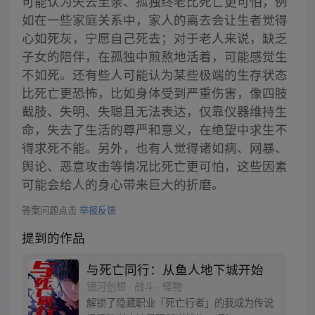
可能认为失去至亲、孤独终老比死亡更可怕，例
如在一些家庭关系中，家人的离去会让生者觉得
心如死灰，宁愿自己死去；对于老人来说，缺乏
子女的陪伴，在孤独中煎熬地活着，可能感觉生
不如死。还有些人可能认为某些极端的生存状态
比死亡更恐怖，比如身体受到严重伤害，像四肢
截肢、失明、失聪且无法表达，仅靠仪器维持生
命，失去了生活的尊严和意义，在绝望中求生不
得求死不能。另外，也有人觉得诸如病、网暴、
舆论、恶意攻击等情况比死亡更可怕，这些因素
可能会给人的身心带来巨大的折磨。
答案问题点击
举报反馈
提到的作品
与死亡同行：从鱼人地下城开始
银河创想 · 战斗 · 怪物
解锁了隐藏职业「死亡行者」的我成为传说