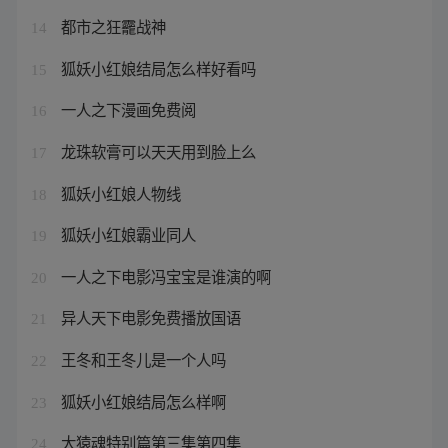
都市之狂龗战神
14
狐妖小红娘结局怎么样好看吗
15
一人之下漫画免费阅
16
龙珠软膏可以天天用到脸上么
17
狐妖小红娘人物线
18
狐妖小红娘霸业同人
19
一人之下电影冯宝宝是谁演的啊
20
异人天下电影免费播放国语
21
王冬和王冬儿是一个人吗
22
狐妖小红娘结局怎么样啊
23
大猿魂特别篇第三集第四集
24