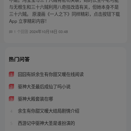
与无根生和三十六贼利用八奇技改造有关，但她本身不是
三十六贼。 原漫画《一人之下》同样精彩，点击按钮下载
App 立享精彩内容！
1 个回答
2024年10月18日 03:48
热门问答
囧囧有妖余生有你甜又暖在线阅读
1
驱神大圣最后成仙了吗小说
2
驱神大殿套装在哪
3
余生有你甜又暖大结局剧情介绍
4
西游记中驱神大圣是谁扮演的
5