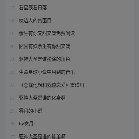
看星辰看日落
17
枕边人的真面目
18
余生有你又甜又暖免费阅读
19
囧囧有妖余生有你甜又暖
20
驱神大圣是谁扮演的角色
21
生命星球小说中用到的音乐
22
《总裁他想和我谈恋爱》霍瑾川
23
驱神大圣是谁的化身啊
24
雾月的小说
25
by雾月
26
驱神大圣是谁的徒弟啊
27