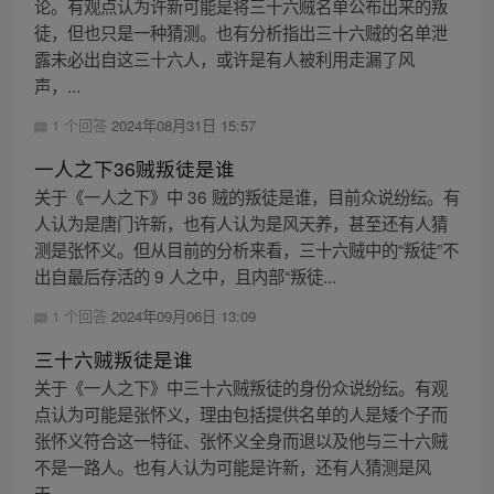
论。有观点认为许新可能是将三十六贼名单公布出来的叛
徒，但也只是一种猜测。也有分析指出三十六贼的名单泄
露未必出自这三十六人，或许是有人被利用走漏了风
声，...
1 个回答
2024年08月31日 15:57
一人之下36贼叛徒是谁
关于《一人之下》中 36 贼的叛徒是谁，目前众说纷纭。有
人认为是唐门许新，也有人认为是风天养，甚至还有人猜
测是张怀义。但从目前的分析来看，三十六贼中的“叛徒”不
出自最后存活的 9 人之中，且内部“叛徒...
1 个回答
2024年09月06日 13:09
三十六贼叛徒是谁
关于《一人之下》中三十六贼叛徒的身份众说纷纭。有观
点认为可能是张怀义，理由包括提供名单的人是矮个子而
张怀义符合这一特征、张怀义全身而退以及他与三十六贼
不是一路人。也有人认为可能是许新，还有人猜测是风
天...