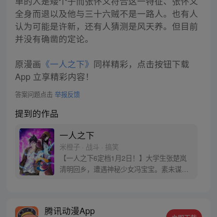
单的人是矮个子而张怀义符合这一特征、张怀义
全身而退以及他与三十六贼不是一路人。也有人
认为可能是许新，还有人猜测是风天养。但目前
并没有确凿的定论。
原漫画
《一人之下》
同样精彩，点击按钮下载
App 立享精彩内容！
答案问题点击
举报反馈
提到的作品
一人之下
米橙子 · 战斗 · 搞笑
【一人之下6定档1月2日！】大学生张楚岚
清明回乡，遭遇神秘少女冯宝宝。素未谋面
的冯宝宝却对张楚岚异常熟悉，并将其带去
自己打工的快递公司。为了帮冯宝宝寻找她
的身世，也为了查清自己与爷爷身上的秘
腾讯动漫App
密，张楚岚的生活被彻底颠覆，与冯宝宝一