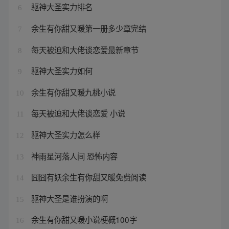
驱神大圣实力排名
6
余生有你甜又暖第一册多少章完结
7
每天被迫和大佬谈恋爱最新章节
8
驱神大圣实力如何
9
余生有你甜又暖九桃小说
10
每天被迫和大佬谈恋爱 小说
11
驱神大圣实力怎么样
12
神雨星河落人间 恐怖内容
13
囧囧有妖余生有你甜又暖免费阅读
14
驱神大圣是谁扮演的啊
15
余生有你甜又暖小说梗概100字
16