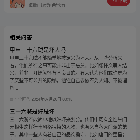
立即下载
同踏上“异人”之旅。
海量正版漫画畅快看
相关问答
甲申三十六贼是坏人吗
甲申三十六贼不能简单地被定义为坏人。从一些分析来
看，他们所行之事可能并非出于恶意。比如张怀义等人结
义，并非一开始就怀有不良目的。有人认为他们或许是为
了某些不可公开的隐秘，牺牲自己去做不为人知、不被理
解...
1 个回答
2024年07月26日 03:18
三十六贼是好是坏
三十六贼不能简单地以好坏来划分。他们中既有全性掌门
无根生这样行事风格独特的人物，也有来自各大门派的弟
子。其中一些人有着自己的品德操守，比如唐门的董昌；