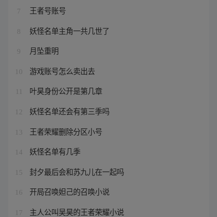
王者号账号
7
妖怪名单主角一共几世了
8
月坠重明
9
游戏账号怎么卖出去
10
叶昊身份公开是第几章
11
妖怪名单还会有第三季吗
12
王者荣耀删除分区小号
13
妖怪名单有几季
14
封夕最后会和苏九儿在一起吗
15
开局召唤妲己的召唤小说
16
主人公叫吴昊的王者荣耀小说
17