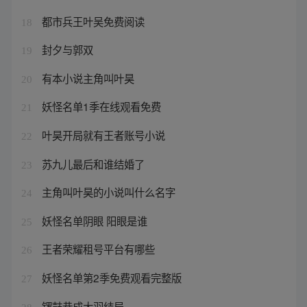
都市兵王叶吴免费阅读
18
封夕与郭双
19
有本小说主角叫叶昊
20
妖怪名单1季在线观看免费
21
叶昊开局就有王者账号小说
22
苏九儿最后和谁结婚了
23
主角叫叶昊的小说叫什么名字
24
妖怪名单阴眼 阳眼是谁
25
王者荣耀租号平台有哪些
26
妖怪名单第2季免费观看完整版
27
锣鼓巷成大羽结局