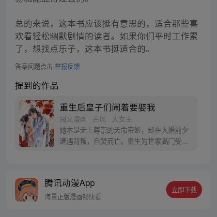
总的来说，这本书应该挺有意思的，适合那些喜
欢看轻松幽默剧情的读者。如果你们平时工作累
了，想找点乐子，这本书挺适合的。
答案问题点击
举报反馈
提到的作品
重生后皇子们闹着要娶我
阅文漫画 · 古风 · 大女主
她本是无上尊崇的天命帝姬，却在大婚前夕
遭遇背叛，自焚而亡。重生为世家高门受尽
欺凌的废柴弃女，而害她的人却高高在上，
享尽风光！一朝重生，凤唳九天——驭神
兽，凝原力，通医毒之术，掌人神生死！她
腾讯动漫App
发誓：要让背叛欺辱过她的那些人，受尽折
立即下载
磨，百倍还之！
海量正版漫画畅快看