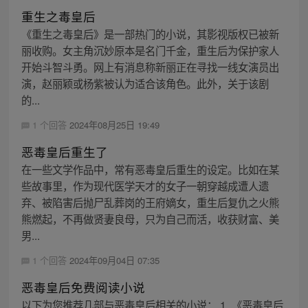
重生之毒皇后
《重生之毒皇后》是一部热门的小说，其影视版权已被新
丽收购。女主角沉妙原本是名门千金，重生后为保护家人
开始斗智斗勇。网上有消息称新丽正在寻找一线女演员出
演，赵丽颖或杨紫被认为适合该角色。此外，关于该剧
的...
1 个回答
2024年08月25日 19:49
恶毒皇后重生了
在一些文学作品中，常有恶毒皇后重生的设定。比如在某
些故事里，作为现代医学天才的女子一朝穿越成遭人遗
弃、被陷害后抛尸乱葬岗的王府嫡女，重生后复仇之火熊
熊燃起，不再做贤妻良母，只为自己而活，收获财富、美
男...
1 个回答
2024年09月04日 07:35
恶毒皇后免费阅读小说
以下为您推荐几部与恶毒皇后相关的小说： 1. 《恶毒皇后