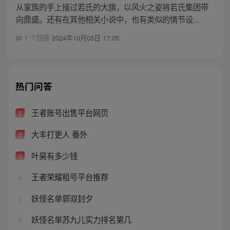
从家族的手上接过若氏的大旗，以风火之姿将若氏集团带
向鼎盛。还有在其他相关小说中，也有类似的情节设...
1 个回答
2024年10月05日 17:05
热门问答
王者账号出售平台网页
1
大丰打更人 番外
2
叶昊有多少钱
3
王者荣耀租号平台推荐
4
妖怪名单郭双封夕
5
妖怪名单苏九儿实力排名第几
6