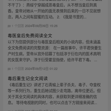
不干了》：燕绥宁穿越成恶毒皇后，从不想当皇后到真
香。皇帝对她从一开始的面无表情到后来的一日不见就想
念，两人之间有甜蜜的互动。 2. 《我是书里的...
1 个回答
2024年09月09日 15:26
毒医皇后免费阅读全文
以下为您提供部分与毒医皇后相关的小说内容，但未涵盖
全文免费阅读的完整资源： 在一篇故事中，许平君快要生
产时生病，萱帝从宫外招募了包括淳于衍在内的医术高明
的女医来守护。淳于衍受霍显指使，给许平君下毒。 ...
1 个回答
2024年09月12日 01:22
毒后重生记全文阅读
《毒后重生记》讲述了石青瑜上辈子杀夫、毒子、夺皇权
等一系列行为，重生后她试图少走弯路，离帝位更近。但
关于其全文阅读的具体内容，未获取到更详细准确的信
息。 等待电视剧的同时，也可以点击下方链接来阅读...