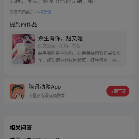
完结。所以，这本书已经完结了哦。
答案问题点击
举报反馈
提到的作品
余生有你，甜又暖
阅文漫画 · 职场 · 总裁
裴聿城附身林烟后，让亲弟裴南絮在宴会帮
忙，成功把林烟找回脸皮，打脸渣男。林烟
醒来后，对自己先前发生的事情浑然不觉，
但很快，她发现有人附身自己，最糟糕的
是，附身她的人竟然频频调戏大佬裴聿
腾讯动漫App
城…… 附身我的人自导自演调戏自己怎么
立即下载
办！在线等，有点急！
海量正版漫画畅快看
相关问答