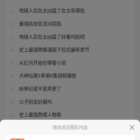
地球人实在太凶猛了女主有哪些
21
最强执政官活动奖励
22
地球人实在太凶猛了好看吗贴吧
23
史上最强赘婿漫画下拉式最新章节
24
从红月开始在哪看小说
25
大神仙第3季第6集视频播放
26
妖神记是不是弃更了
27
公子别急好看吗
28
史上最强赘婿人物表
29
公子别跑
继续浏览精彩内容
30