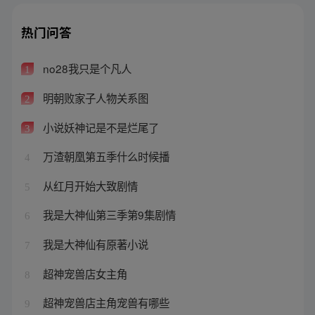
热门问答
no28我只是个凡人
1
明朝败家子人物关系图
2
小说妖神记是不是烂尾了
3
万渣朝凰第五季什么时候播
4
从红月开始大致剧情
5
我是大神仙第三季第9集剧情
6
我是大神仙有原著小说
7
超神宠兽店女主角
8
超神宠兽店主角宠兽有哪些
9