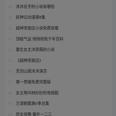
沐沐名字的小说有哪些
10
妖神记动漫第8集
11
超神宠兽店小说免费观看
12
顶级气运 悄悄修炼千年百科
13
重生女主沐思薇的小说
14
《超神宠兽店》
15
灵剑山周沐沐演员
16
第一赘婿免费完整版
17
女主角叫林妙妙的电视剧
18
万渣朝凰第5季总集
19
庶女攻略 番外一二三
20