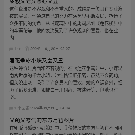
成毅又老又恶心又丑
这种说法是不客观和不尊重人的。成毅是一位具有专业演
技的演员，他通过自己的努力在演艺界不断发展，塑造了
众多不同的角色，从《琉璃》中的禹司凤到《莲花楼》中
的李莲花等，他的表演受到了许多观众的喜爱，也在业
内...
1 个回答
2024年10月20日 08:07
莲花争霸小蝶又蠢又丑
这种评价是片面和不客观的。在《莲花争霸》中，小蝶是
南宫世家的千金小姐，她性格温顺柔弱，虽然不会武功，
但美貌出众，吸引了许多男人的喜欢。她的命运多舛，经
历了诸多磨难，如被白玉川纠缠、被迷奸等，但她也有
坚...
1 个回答
2024年09月26日 04:04
又萌又霸气的东方月初图片
在剧版《狐妖小红娘》中，龚俊饰演的东方月初有不同风
格的图片。新剧照中他有着少年感十足的括号刘海，举手