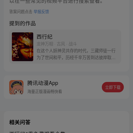
以在一些常见的视频平台进行搜索查看。
答案问题点击
举报反馈
提到的作品
西行纪
龙神万相 · 古风 · 战斗
在这个人妖神灵共存的时代，三藏师徒一行
为了世间和平，历经千辛万苦到达彼岸取
得“永恒之火”拯救苍生，可世间并没有因此
变得美好….随着阴谋慢慢揭露，暗魂四起,
为了让“永恒之火”重新归位，小狼妖白狼不
腾讯动漫App
辞万难，找到唐三藏大法师，和他一起重新
立即下载
寻回徒弟们，组成全新“西行小队”，再度踏
海量正版漫画畅快看
上西行之旅……
相关问答