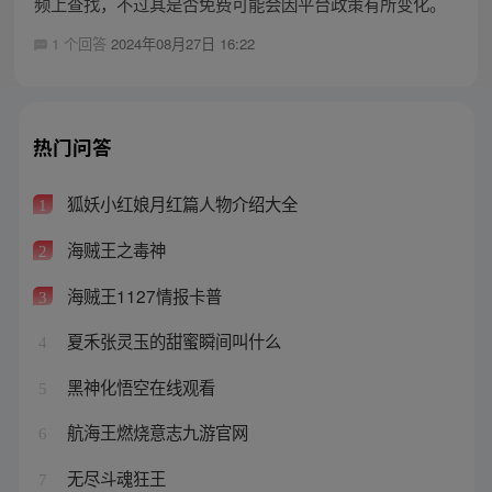
频上查找，不过其是否免费可能会因平台政策有所变化。
1 个回答
2024年08月27日 16:22
热门问答
狐妖小红娘月红篇人物介绍大全
1
海贼王之毒神
2
海贼王1127情报卡普
3
夏禾张灵玉的甜蜜瞬间叫什么
4
黑神化悟空在线观看
5
航海王燃烧意志九游官网
6
无尽斗魂狂王
7