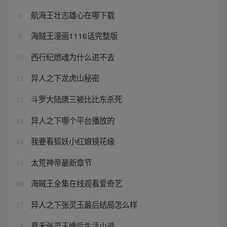
航海王壮志雄心在哪下载
8
海贼王漫画1116话完整版
9
西行纪燃魂为什么进不去
10
异人之下龙虎山秘密
11
斗罗大陆唐三被比比东杀死
12
异人之下哪个平台播放的
13
我要看狐妖小红娘镜花缘
14
太荒神帝最新章节
15
海贼王全集在线观看爱奇艺
16
异人之下张灵玉最后结局怎么样
17
夏禾张灵玉婚后生活小说
18