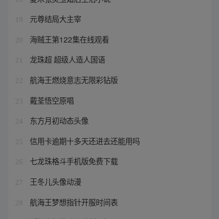
元尊结局大主宰
19
海贼王第122集在线观看
20
龙珠超 超级人造人国语
21
航海王燃烧意志无限彩钻版
22
戴荃悟空原唱
23
东方月初动态头像
24
信用卡逾期十多天还进去还能用吗
25
七龙珠格斗手机版免费下载
26
王冬儿头像动漫
27
航海王梦想指针开服时间表
28