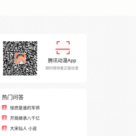
腾讯动漫App
随时随地看正版动漫
热门问答
1
徐庶是谁的军师
2
开局继承八千亿
3
大宋仙人 小说