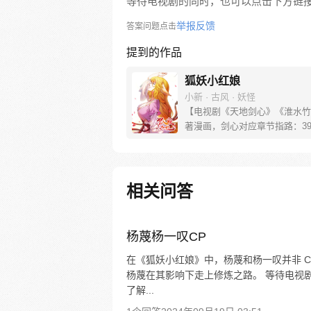
等待电视剧的同时，也可以点击下方链
举报反馈
答案问题点击
提到的作品
狐妖小红娘
小新 · 古风 · 妖怪
【电视剧《天地剑心》《淮水竹
著漫画，剑心对应章节指路：39-
水对应章节指路272-301】 迷
妖，正太道士没节操。自古人妖
恋，千载孽缘一线牵。（每周周
新。）
相关问答
杨蔑杨一叹CP
在《狐妖小红娘》中，杨蔑和杨一叹并非 
杨蔑在其影响下走上修炼之路。 等待电视
了解...