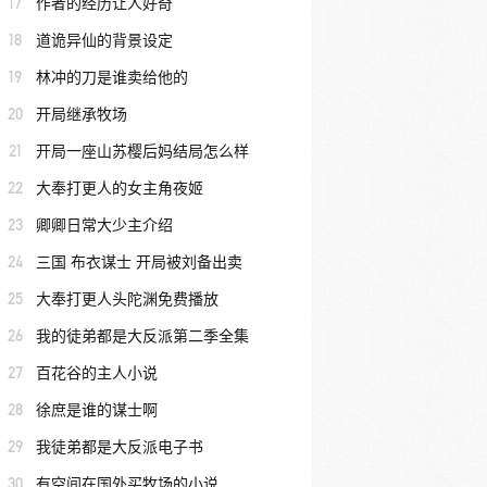
17
作者的经历让人好奇
18
道诡异仙的背景设定
19
林冲的刀是谁卖给他的
20
开局继承牧场
21
开局一座山苏樱后妈结局怎么样
22
大奉打更人的女主角夜姬
23
卿卿日常大少主介绍
24
三国 布衣谋士 开局被刘备出卖
25
大奉打更人头陀渊免费播放
26
我的徒弟都是大反派第二季全集
27
百花谷的主人小说
28
徐庶是谁的谋士啊
29
我徒弟都是大反派电子书
30
有空间在国外买牧场的小说