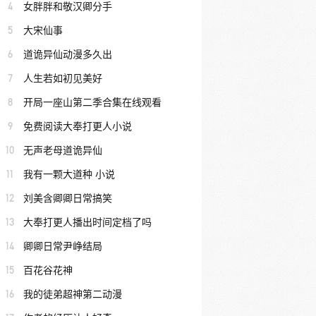
4
女胖胖和敬汉卿分手
5
大宋仙事
6
道诡异仙动漫多久出
7
人生若如初见美好
8
开局一座山第二季合集在线观看
9
免费阅读大奉打更人小说
10
无声老母道诡异仙
11
我有一颗大道种 小说
12
刘美含卿卿日常搞笑
13
大奉打更人播出时间定档了吗
14
卿卿日常尹峥结局
15
百花谷花神
16
我的徒弟超神第二动漫