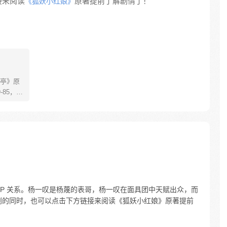
接来阅读
原著提前了解剧情了！
《狐妖小红娘》
亭》原
85，淮
糊萝莉小狐
生死
四更
CP 关系。杨一叹是杨蔑的表哥，杨一叹在面具团中天赋出众，而
剧的同时，也可以点击下方链接来阅读《狐妖小红娘》原著提前