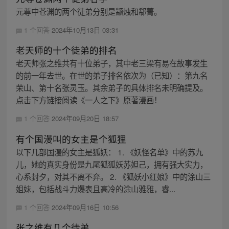
元尊中苍渊的两个徒弟分别是颛烛和郗菁。
1 个回答
2024年10月13日 03:31
老天师的十个徒弟的排名
老天师张之维共有十位弟子，其中老三梁有易在故事发生
的前一年去世。在世的弟子排名依次为（已知）：第九名
荣山、第十名张灵玉。其余弟子的具体排名未明确提及。
点击下方链接阅读《一人之下》原著漫画！
1 个回答
2024年09月20日 18:57
有个国漫叫的女主是个狐狸
以下几部国漫的女主是狐妖： 1. 《妖怪名单》中的苏九
儿，她的真实身份是九尾狐狐妖苏妲己，拥有强大实力，
心系封夕，对其不离不弃。 2. 《狐妖小红娘》中的涂山三
姐妹，包括战斗力爆表且高冷的涂山雅雅，睿...
1 个回答
2024年09月16日 10:56
张之维有几个徒弟