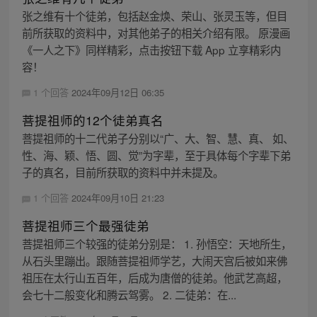
张之维有十个徒弟，包括赵金焕、荣山、张灵玉等，但目
前所获取的资料中，对其他弟子的相关介绍有限。 原漫画
《一人之下》同样精彩，点击按钮下载 App 立享精彩内
容！
1 个回答
2024年09月12日 06:35
菩提祖师的12个徒弟真名
菩提祖师的十二代弟子分别以“广、大、智、慧、真、 如、
性、海、颖、悟、圆、觉”为字辈，至于具体每个字辈下弟
子的真名，目前所获取的资料中并未提及。
1 个回答
2024年09月10日 21:23
菩提祖师三个最强徒弟
菩提祖师三个较强的徒弟分别是： 1. 孙悟空：天地所生，
从石头里蹦出。跟随菩提祖师学艺，大闹天宫后被如来佛
祖压在太行山五百年，后成为唐僧的徒弟。他武艺高超，
会七十二般变化和腾云驾雾。 2. 二徒弟：在...