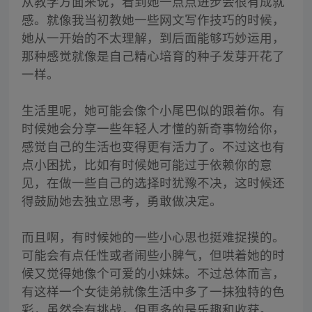
从教学方面来说，看到她一点点进步会很有成就
感。就像我当初教她一些网文写作技巧的时候，
她从一开始的不太理解，到后面能够巧妙运用，
那种感觉就像是自己精心培育的种子发芽开花了
一样。
生活里呢，她可能会像个小尾巴似的跟着你。有
时候她会分享一些年轻人才懂的新奇事物给你，
感觉自己的生活也变得更有活力了。不过这也有
点小困扰，比如有时候她可能过于依赖你的意
见，在做一些自己的选择时犹豫不决，这时候还
得鼓励她去独立思考，勇敢做决定。
而且啊，有时候她的一些小心思也挺难捉摸的。
可能会有点任性或者闹些小脾气，但哄着她的时
候又觉得她像个可爱的小妹妹。不过总体而言，
有这样一个女徒弟就像生活中多了一抹独特的色
彩，虽然会有挑战，但更多的是乐趣和收获。