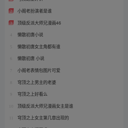
小阁老扮演者是谁
2
顶级反派大师兄漫画46
3
懒散初唐小说
4
懒散初唐女主角都有谁
5
懒散初唐 小说
6
小阁老表情包图片可爱
7
穹顶之上男主的老婆
8
穹顶之上好看么
9
顶级反派大师兄漫画女主是谁
10
穹顶之上女主第几章出现的
11