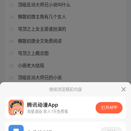
顶级反派大师兄小说叫什么
23
懒散初唐主角有几个女人
24
穹顶之上女主是谁扮演的
25
懒散初唐全文免费阅读
26
穹顶之上概念图
27
小阁老大结局
28
顶级反派大师兄的小说
29
顶级反派大师兄免费下拉
继续浏览精彩内容
30
腾讯动漫App
打开APP
海量漫画 新人7天免费看
腾讯漫画
起点读书
QQ阅读