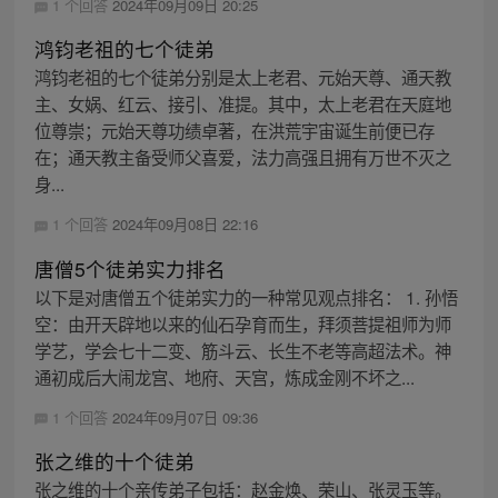
1 个回答
2024年09月09日 20:25
鸿钧老祖的七个徒弟
鸿钧老祖的七个徒弟分别是太上老君、元始天尊、通天教
主、女娲、红云、接引、准提。其中，太上老君在天庭地
位尊崇；元始天尊功绩卓著，在洪荒宇宙诞生前便已存
在；通天教主备受师父喜爱，法力高强且拥有万世不灭之
身...
1 个回答
2024年09月08日 22:16
唐僧5个徒弟实力排名
以下是对唐僧五个徒弟实力的一种常见观点排名： 1. 孙悟
空：由开天辟地以来的仙石孕育而生，拜须菩提祖师为师
学艺，学会七十二变、筋斗云、长生不老等高超法术。神
通初成后大闹龙宫、地府、天宫，炼成金刚不坏之...
1 个回答
2024年09月07日 09:36
张之维的十个徒弟
张之维的十个亲传弟子包括：赵金焕、荣山、张灵玉等。