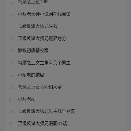
穹顶之上还写吗
12
小阁老大神小说网在线阅读
13
顶级反派大师兄原著
14
顶级反派大师兄境界划分
15
懒散初唐精校版
16
穹顶之上女主角有几个男主
17
小阁老的结局
18
穹顶之上女主介绍大全
19
小阁老w
20
顶级反派大师兄男主几个老婆
21
顶级反派大师兄漫画61话
22