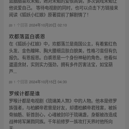
蓝胭脂喜欢宋勉，她对宋勉的爱很高调，多次调戏宋勉让
他说爱自己。 等待电视剧的同时，也可以点击下方链接来
阅读《狐妖小红娘》原著提前了解剧情了！
1 个回答
2024年10月20日 02:10
欢都落蓝白裘恩
在《狐妖小红娘》中，欢都落兰是南国公主，有着紫红色
头发、金色瞳眸、胸大腰细且肤白貌美，性格刁蛮但有仇
报仇、有恩报恩。白裘恩是一个身份神秘的角色，他看似
邋遢贪财，实则实力强劲，拥有多件厉害法宝，如宝葫
芦...
1 个回答
2024年10月15日 04:30
罗候计都是谁
罗喉计都是电视剧《琉璃美人煞》中的人物。他本是修罗
族强者，与柏麟帝君曾是好友，却遭柏麟帝君残害，被拆
骨抽筋、斩首剖心，心魂被封印于琉璃盏，身躯被改造成
战神将军屠戮同族。千年前修罗一族攻打天界时他所向
无...