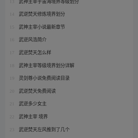
武神主宰宇宙海境界等级划分
13
武逆焚天修炼境界划分
14
武神主宰小说最新章节
15
武逆风浩简介
16
武逆焚天怎么样
17
武神主宰等级境界划分详解
18
灵剑尊小说免费阅读目录
19
武逆焚天免费阅读
20
武逆多少女主
21
武神主宰 境界
22
武逆焚天左风推到了几个
23