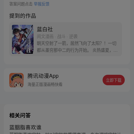
答案问题点击
举报反馈
提到的作品
蓝白社
阅文漫画 · 战斗 · 逆袭
朝天空射了一箭，居然飞向了太阳？！一切
都从墨穷那中二的行为开始。 炎热盛夏，正
练习射箭的墨穷，一边念叨着把太阳射下来
就好了，一边射出了脱离物理定律的一箭。
此时的墨穷，还没意识到自己的掌握了“绝对
腾讯动漫App
命中”的特殊能力！
立即下载
海量正版漫画畅快看
相关问答
蓝胭脂喜欢谁