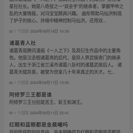
星社社长。她是八奇技之一“双全手”的继承者，掌握甲申之
乱的大量情报，对冯宝宝颇具兴趣。 曲彤帮助马仙洪制造
了炉子的核心，并暗中精神控制马仙洪，还用双...
1 个回答
2024年09月18日 10:39
诸葛青人社
诸葛青是腾讯漫画《一人之下》及其衍生作品中的主要角
色。他是汉丞相诸葛亮的后代，是异人界武侯奇门的继承
人，出生于浙江省兰溪市诸葛八卦村的诸葛武侯后人。 诸
葛青天赋异禀，被誉为世家几十年来真正的天才。七...
1 个回答
2024年09月17日 13:05
阿修罗三王都是谁
阿修罗三王分别是苦王、斩王和渊王。
1 个回答
2024年09月11日 22:41
红眼和蓝眼都是金晨曦吗
目前所获取的信息中，并未明确提及红眼和蓝眼是否都是