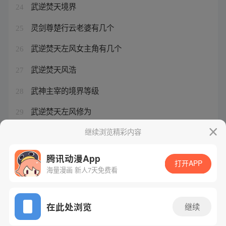
武逆焚天境界
24
灵剑尊楚行云老婆有几个
25
武逆焚天左风女主角有几个
26
武逆焚天风浩
27
武神主宰的境界等级
28
武逆焚天左风修为
29
武逆焚天等级
继续浏览精彩内容
30
腾讯动漫App
打开APP
海量漫画 新人7天免费看
腾讯漫画
起点读书
QQ阅读
网站备案/许可证号：粤B2-20090059-5
在此处浏览
继续
Copyright©1998 - 2026 Tencent. All Rights Reserved