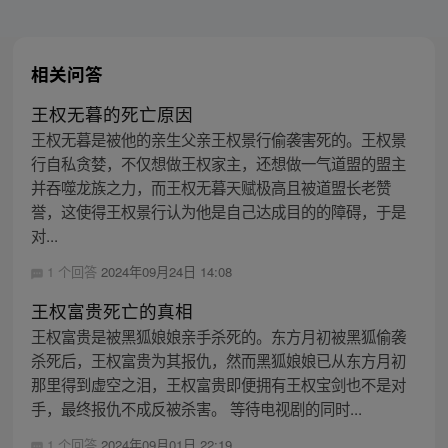
相关问答
王权无暮的死亡原因
王权无暮是被他的亲生父亲王权景行偷袭害死的。王权景
行自私贪婪，不仅想做王权家主，还想做一气道盟的盟主
并吞噬龙族之力，而王权无暮天赋极高且被道盟长老赞
誉，这使得王权景行认为他是自己达成目的的障碍，于是
对...
1 个回答
2024年09月24日 14:08
王权富贵死亡的真相
王权富贵是被黑狐娘娘亲手杀死的。东方月初被黑狐偷袭
杀死后，王权富贵为其报仇，然而黑狐娘娘已从东方月初
那里得到虚空之泪，王权富贵即便拥有王权宝剑也不是对
手，最终报仇不成反被杀害。 等待电视剧的同时...
1 个回答
2024年09月01日 22:19