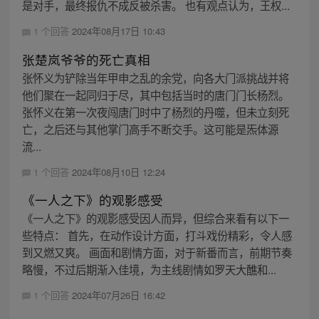
是对手，最终报仇不成反被杀害。 也有观点认为，王权...
1 个回答
2024年08月17日 10:43
张楚岚爷爷的死亡真相
张怀义为铲除当年甲申之乱的余党，向各大门派挑战并将
他们聚在一起同归于尽，其中包括当时的唐门门长杨烈。
张怀义在第一次夜闯唐门时中了杨烈的丹噬，但未立刻死
亡，之后还与其他掌门高手不断交手。这可能是炁体源
流...
1 个回答
2024年08月10日 12:24
《一人之下》的观影感受
《一人之下》的观影感受因人而异，但综合来看有以下一
些特点： 首先，在动作设计方面，打斗戏份精彩，令人感
到又燃又爽。 画面和剧情方面，对于新番而言，前期节奏
略慢，不过后期渐入佳境，为主线剧情如罗天大醮和...
1 个回答
2024年07月26日 16:42