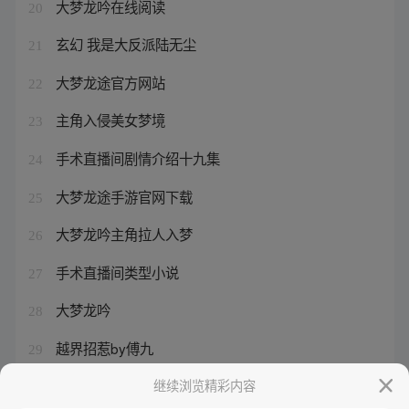
大梦龙吟在线阅读
20
玄幻 我是大反派陆无尘
21
大梦龙途官方网站
22
主角入侵美女梦境
23
手术直播间剧情介绍十九集
24
大梦龙途手游官网下载
25
大梦龙吟主角拉人入梦
26
手术直播间类型小说
27
大梦龙吟
28
越界招惹by傅九
29
手术直播间在线观看免费版全集
继续浏览精彩内容
30