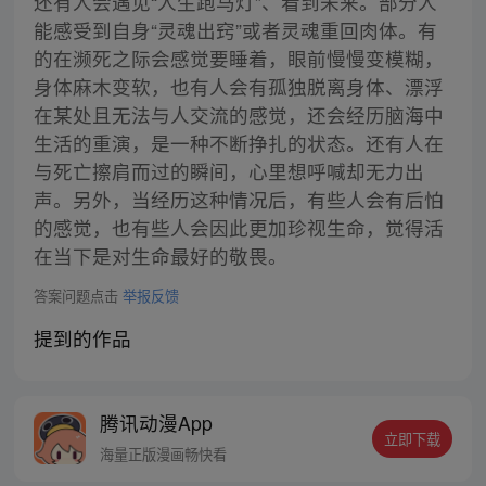
还有人会遇见“人生跑马灯”、看到未来。部分人
能感受到自身“灵魂出窍”或者灵魂重回肉体。有
的在濒死之际会感觉要睡着，眼前慢慢变模糊，
身体麻木变软，也有人会有孤独脱离身体、漂浮
在某处且无法与人交流的感觉，还会经历脑海中
生活的重演，是一种不断挣扎的状态。还有人在
与死亡擦肩而过的瞬间，心里想呼喊却无力出
声。另外，当经历这种情况后，有些人会有后怕
的感觉，也有些人会因此更加珍视生命，觉得活
在当下是对生命最好的敬畏。
答案问题点击
举报反馈
提到的作品
腾讯动漫App
立即下载
海量正版漫画畅快看