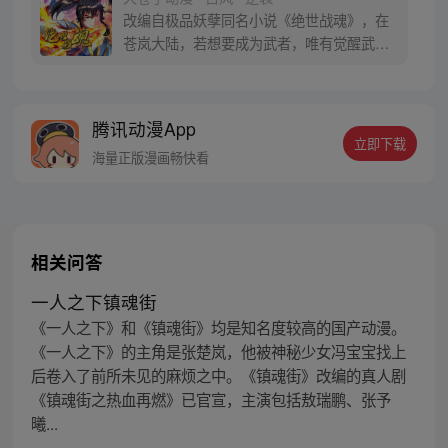
从此一路开挂造机甲打怪兽… 曾经后悔的
改编自极品妖孽同名小说《绝世战魂》，在
事，曾经错过的人，这一次将不留遗憾。
苍岚大陆，若想要成为武者，唯有觉醒武
魂，才能沟通天地，吸纳灵气，进行修行。
武魂种类繁多，数不胜数，其中分为天、地
玄、黄四大等级，每个等级划分十品。若是
腾讯动漫App
武魂等级越高，那么修炼的速度、能力与潜
立即下载
力就越强，未来成就武者的希望也就越大。
海量正版漫画畅快看
天才少年秦南，锻造绝世武魂！
相关问答
一人之下镇魂街
《一人之下》和《镇魂街》均是知名度较高的国产动漫。
《一人之下》的主角是张楚岚，他被神秘少女冯宝宝找上
后卷入了前所未见的麻烦之中。《镇魂街》改编的真人剧
《镇魂街之热血再燃》已官宣，主演包括敖瑞鹏、张予
曦...