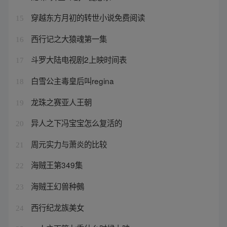
穿越东方月初的转世小说免费阅读
15
西行记之大猿魂第一集
16
斗罗大陆电视剧2上映时间表
17
白雪公主毒皇后叫regina
18
龙珠之赛亚人王朝
19
异人之下冯宝宝怎么复活的
20
周元实力与萧炎的比较
21
海贼王第349集
22
海贼王幻兽种鵺
23
西行纪龙族美女
24