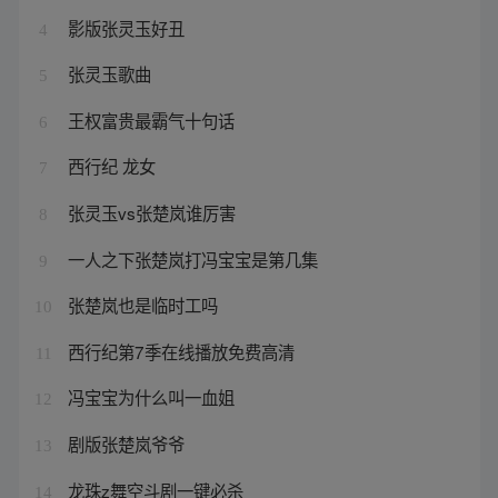
影版张灵玉好丑
4
张灵玉歌曲
5
王权富贵最霸气十句话
6
西行纪 龙女
7
张灵玉vs张楚岚谁厉害
8
一人之下张楚岚打冯宝宝是第几集
9
张楚岚也是临时工吗
10
西行纪第7季在线播放免费高清
11
冯宝宝为什么叫一血姐
12
剧版张楚岚爷爷
13
龙珠z舞空斗剧一键必杀
14