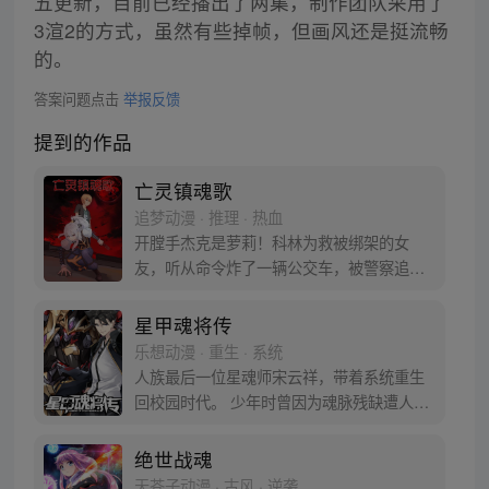
五更新，目前已经播出了两集，制作团队采用了
3渲2的方式，虽然有些掉帧，但画风还是挺流畅
的。
答案问题点击
举报反馈
提到的作品
亡灵镇魂歌
追梦动漫 · 推理 · 热血
开膛手杰克是萝莉！科林为救被绑架的女
友，听从命令炸了一辆公交车，被警察追入
死胡同后欲举枪自杀，却被一个小女孩所
救。“你是谁？”“我是开膛手杰克，我将成为
星甲魂将传
你的英灵。”
乐想动漫 · 重生 · 系统
人族最后一位星魂师宋云祥，带着系统重生
回校园时代。 少年时曾因为魂脉残缺遭人白
眼，因为弱小只能眼睁睁看着亲友战死在自
己身前。 这一世，带着系统重生归来，拥有
绝世战魂
六十年的战斗经验和知识技术，重返校园，
天苍子动漫 · 古风 · 逆袭