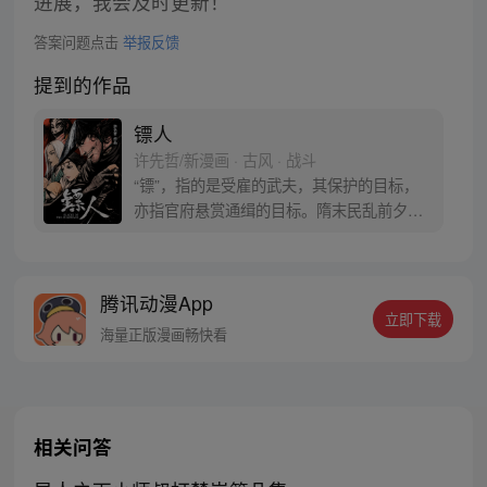
进展，我会及时更新！
答案问题点击
举报反馈
提到的作品
镖人
许先哲/新漫画 · 古风 · 战斗
“镖”，指的是受雇的武夫，其保护的目标，
亦指官府悬赏通缉的目标。隋末民乱前夕，
江湖上掀起了一阵腥风血雨，各路人马的恩
怨情仇逐渐展开。
腾讯动漫App
立即下载
海量正版漫画畅快看
相关问答