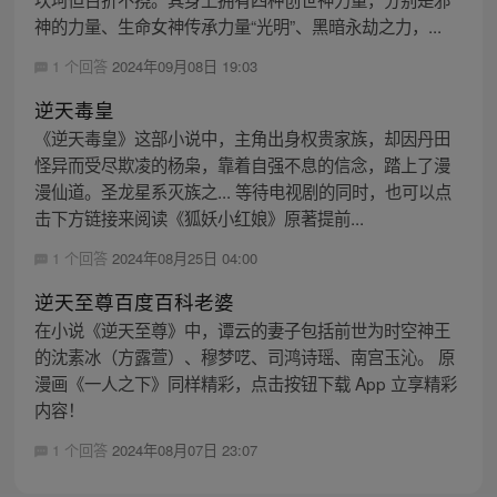
神的力量、生命女神传承力量“光明”、黑暗永劫之力，...
1 个回答
2024年09月08日 19:03
逆天毒皇
《逆天毒皇》这部小说中，主角出身权贵家族，却因丹田
怪异而受尽欺凌的杨枭，靠着自强不息的信念，踏上了漫
漫仙道。圣龙星系灭族之... 等待电视剧的同时，也可以点
击下方链接来阅读《狐妖小红娘》原著提前...
1 个回答
2024年08月25日 04:00
逆天至尊百度百科老婆
在小说《逆天至尊》中，谭云的妻子包括前世为时空神王
的沈素冰（方露萱）、穆梦呓、司鸿诗瑶、南宫玉沁。 原
漫画《一人之下》同样精彩，点击按钮下载 App 立享精彩
内容！
1 个回答
2024年08月07日 23:07