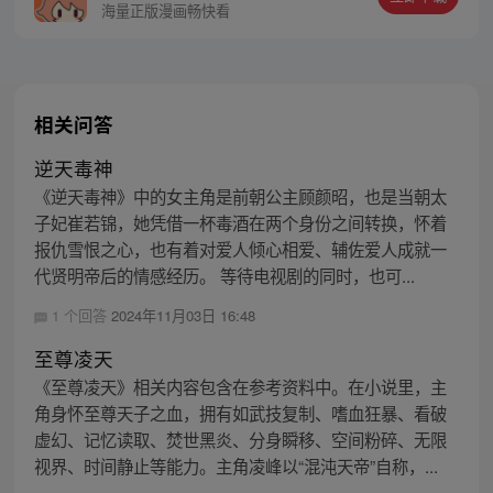
海量正版漫画畅快看
相关问答
逆天毒神
《逆天毒神》中的女主角是前朝公主顾颜昭，也是当朝太
子妃崔若锦，她凭借一杯毒酒在两个身份之间转换，怀着
报仇雪恨之心，也有着对爱人倾心相爱、辅佐爱人成就一
代贤明帝后的情感经历。 等待电视剧的同时，也可...
1 个回答
2024年11月03日 16:48
至尊凌天
《至尊凌天》相关内容包含在参考资料中。在小说里，主
角身怀至尊天子之血，拥有如武技复制、嗜血狂暴、看破
虚幻、记忆读取、焚世黑炎、分身瞬移、空间粉碎、无限
视界、时间静止等能力。主角凌峰以“混沌天帝”自称，...