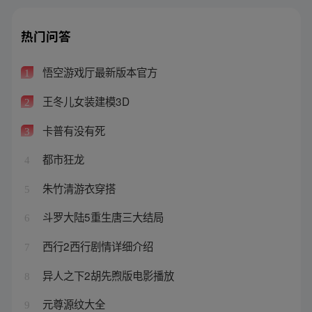
热门问答
悟空游戏厅最新版本官方
1
王冬儿女装建模3D
2
卡普有没有死
3
都市狂龙
4
朱竹清游衣穿搭
5
斗罗大陆5重生唐三大结局
6
西行2西行剧情详细介绍
7
异人之下2胡先煦版电影播放
8
元尊源纹大全
9