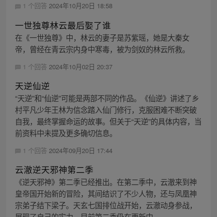
1 个回答
2024年10月20日 18:58
一世独尊林云最后娶了谁
在《一世独尊》中，林云的妻子是苏紫瑶，她是大秦女
帝，曾经在青云宗内身中寒毒，被为剑奴的林云所救。
1 个回答
2024年10月02日 20:37
天逆仙逆
“天逆”和“仙逆”可能是两部不同的作品。《仙逆》讲述了乡
村平凡少年王林为信念踏入仙门修行，克服困难不断突破
自我，最终掌握命运的故事。但关于“天逆”的具体内容，当
前资料中未提及更多确切信息。
1 个回答
2024年09月20日 17:44
云澈逆天邪神第二季
《逆天邪神》第二季已经推出。在第二季中，云澈来到神
皇帝国开始新的冒险，其间结识了不少人物，还与凤凰神
宗弟子结下梁子。天玄七国排位战开始，云澈动身参战，
展现了自己的实力。目前第二季仍在更新中。