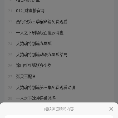
01足球直播官网
21
西行纪第三季宿命篇免费观看
22
一人之下剧场版百度云网盘
23
大猿魂特别篇九尾狐
24
大猿魂特别篇动漫九尾狐结局
25
涂山红红狐妖多少岁
26
张灵玉配音
27
大猿魂特别篇第三集免费观看动漫
28
一人之下沈冲是反派吗
29
涂山红红和东方月初的情头
继续浏览精彩内容
30