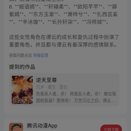
8. **姬语嫣**、**轩辕柔**、**欧阳芊芊**、**薛
紫嫣**、**东方玉漱**、**萧梓兮**、**扎西芸奚
**、**辛冰璇**、**长孙轩柒**、**冯倾城**。
这些女性角色在谭云的成长和复仇过程中扮演了
重要角色，并且都与谭云有着深厚的感情联系。
答案问题点击
举报反馈
提到的作品
逆天至尊
沉乡 · 重生 · 复仇
伤我亲人者，杀！ 抢我女人者，杀！ 敢在我
面前装逼？更得杀！ 万世沉沦之后，谭云终
于记起了他的身份——当我苏醒的那一刻，
整个世界都会在我的脚下颤抖！
腾讯动漫App
立即下载