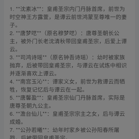
1. **沈素冰**：皇甫圣宗内门丹脉首席，前世为
时空神王方露萱，是谭云前世鸿蒙至尊唯一的妻
子。
2. **唐梦呓**（原名穆梦呓）：唐尊圣朝长公
主，被外门长老沈清秋带回皇甫圣宗，后爱上谭
云。
3. **司鸿诗瑶**（原名钟吾诗瑶）：幼时被家族
抛弃，后被带回皇甫圣宗，与谭云在试炼中相识
并逐渐喜欢上谭云。
4. **南宫玉沁**：谭家义女，前世为救谭云而牺
牲，恢复记忆后与谭云在一起。
5. **唐馨盈**：皇甫圣宗仙门丹脉首席，实际是
唐尊圣朝九公主。
6. **澹台仙儿**：皇甫圣宗宗主之女，后与谭云
成婚。
7. **公孙若曦**：幼年时家乡被公孙阳春所屠
戮，后被带回皇甫圣宗。