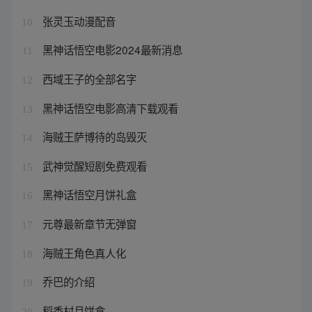
张灵玉动漫配音
10
黑神话悟空电影2024最新消息
11
西域王子的全部名字
12
黑神话悟空电影高清下载观看
13
海贼王萨博待的岛毁灭
14
武神觉醒短剧免费观看
15
黑神话悟空月饼礼盒
16
元尊最新章节无弹窗
17
海贼王角色真人化
18
乔巴的介绍
19
稻香村月饼盒
20