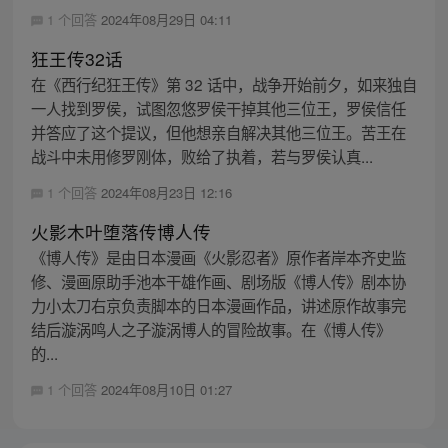
1 个回答
2024年08月29日 04:11
狂王传32话
在《西行纪狂王传》第 32 话中，战争开始前夕，如来独自
一人找到罗侯，试图忽悠罗侯干掉其他三位王，罗侯信任
并答应了这个提议，但他想亲自解决其他三位王。苦王在
战斗中未用修罗刚体，败给了执着，若与罗侯认真...
1 个回答
2024年08月23日 12:16
火影木叶堕落传博人传
《博人传》是由日本漫画《火影忍者》原作者岸本齐史监
修、漫画原助手池本干雄作画、剧场版《博人传》剧本协
力小太刀右京负责脚本的日本漫画作品，讲述原作故事完
结后漩涡鸣人之子漩涡博人的冒险故事。在《博人传》
的...
1 个回答
2024年08月10日 01:27