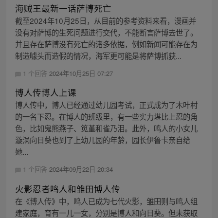
海贼王最新一话萨博死亡
截至2024年10月25日，从目前的参考资料来看，漫画并
没有对萨博的生死问题进行交代，不能断言萨博去世了。
并且存在萨博没有死亡的诸多依据，例如新闻可能存在为
制造噱头而造假的情况，海军更可能是将萨博抓获...
1 个回答
2024年10月25日 07:27
博人传博人上课
博人传中，博人已经通过幼儿园考试，正式成为了木叶村
的一名下忍。在博人的班级里，有一些实力堪比上忍的角
色，比如鬼熊燕子、笕堇和雀乃泪。此外，鸣人的小女儿
漩涡向日葵也到了上幼儿园的年龄，园长伊鲁卡亲自给
她...
1 个回答
2024年09月22日 20:34
火影忍者鸣人和雏田博人传
在《博人传》中，鸣人已成为七代火影，雏田则与鸣人组
建家庭，育有一儿一女，分别是博人和向日葵。但未获取