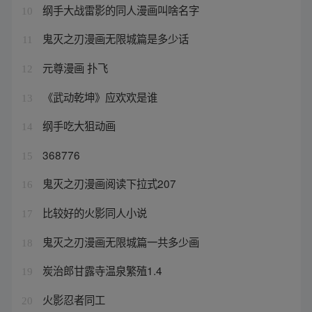
纲手大战雷影的同人漫画叫啥名字
10
鬼灭之刃漫画无限城篇是多少话
11
元尊漫画 扑飞
12
《武动乾坤》应欢欢是谁
13
纲手吃大狙动画
14
368776
15
鬼灭之刃漫画阅读下拉式207
16
比较好的火影同人小说
17
鬼灭之刃漫画无限城篇一共多少画
18
炭治郎甘露寺温泉繁殖1.4
19
火影忍者同工
20