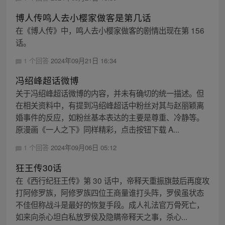
博人传鸣人去小樱家做客是第几话
在《博人传》中，鸣人去小樱家做客的剧情出现在第 156
话。
1 个回答
2024年09月21日 16:34
冯绍峰超话微博
关于冯绍峰超话微博的内容，并未有确切的统一描述。但
在相关资料中，有提到冯绍峰超话中粉丝对其与赵丽颖离
婚事件的反应，如粉丝基本表达的主要是尊重、冷静等。
原漫画《一人之下》同样精彩，点击按钮下载 A...
1 个回答
2024年09月06日 05:12
狂王传30话
在《西行纪狂王传》第 30 话中，帝释天重振旗鼓后再度攻
打阿修罗族，阿修罗族四位王商量谁打头阵，罗侯虽状态
不佳但称战斗是最好的恢复手段。成人礼法官万骨死亡，
如来向杀心坦白私放罗侯及隐瞒帝释天之事，杀心...