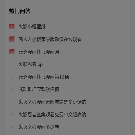
热门问答
火影小樱壁纸
1
鸣人去小樱家原版动漫在线观看
2
元尊漫画扑飞漫画网
3
火影忍者 cp
4
元尊漫画扑飞漫画第16话
5
武动乾坤应欢欢建模
6
鬼灭之刃漫画无限城篇是多少话的
7
火影忍者全集观看免费中文版高清
8
鬼灭之刃漫画多少卷
9