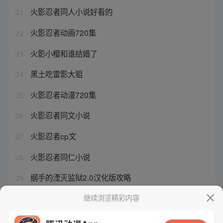
火影忍者同人小说好看的
21
火影忍者动画720集
22
火影小樱和谁结婚了
23
黑土吃雷影大狙
24
火影忍者动漫720集
25
火影忍者同文小说
26
火影忍者cp文
27
火影忍者同仁小说
28
纲手的湮灭监狱2.0汉化版攻略
29
有没有好看的火影同人小说
继续浏览精彩内容
30