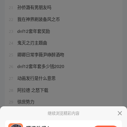
孙侨潞有男朋友吗
21
我在神界刷装备风之币
22
dnf12套年套奖励
23
鬼灭之刃主题曲
24
卿卿日常李薇尹峥醉酒吻
25
dnf12套年套多少钱2020
26
动画发行是什么意思
27
阿拉德 之怒下载
28
徐庶势力
29
dnf2021年套有什么用
继续浏览精彩内容
30