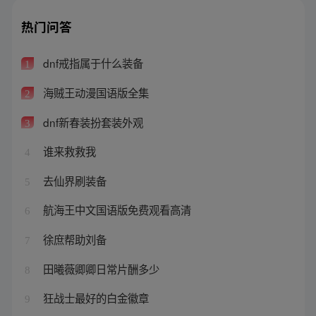
热门问答
dnf戒指属于什么装备
1
海贼王动漫国语版全集
2
dnf新春装扮套装外观
3
谁来救救我
4
去仙界刷装备
5
航海王中文国语版免费观看高清
6
徐庶帮助刘备
7
田曦薇卿卿日常片酬多少
8
狂战士最好的白金徽章
9