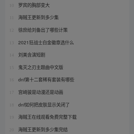
罗宾的胸部变大
10
海贼王更新到多少集
11
徐庶给刘备出了哪些计策
12
2021狂战士白金徽章选什么
13
刘美含演短剧
14
鬼灭之刃主题曲中文版
15
dnf第十二套稀有套装有哪些
16
宫崎骏是动漫还是动画
17
dnf如何把皮肤显示关闭了
18
海贼王在线观看免费完整下载
19
海贼王更新到多少集完结
20