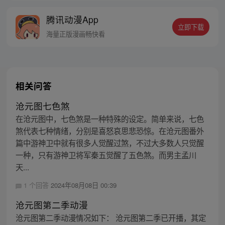
他拿起手中的剑，立誓要成为强者，长路漫
腾讯动漫App
漫任重道远……
立即下载
海量正版漫画畅快看
相关问答
沧元图七色煞
在沧元图中，七色煞是一种特殊的设定。简单来说，七色
煞代表七种情绪，分别是喜怒哀思悲恐惊。在沧元图番外
篇中游神卫中就有很多人觉醒过煞，不过大多数人只觉醒
一种，只有游神卫将军秦五觉醒了五色煞。而男主孟川
天...
1 个回答
2024年08月08日 00:39
沧元图第二季动漫
沧元图第二季动漫情况如下： 沧元图第二季已开播，其定