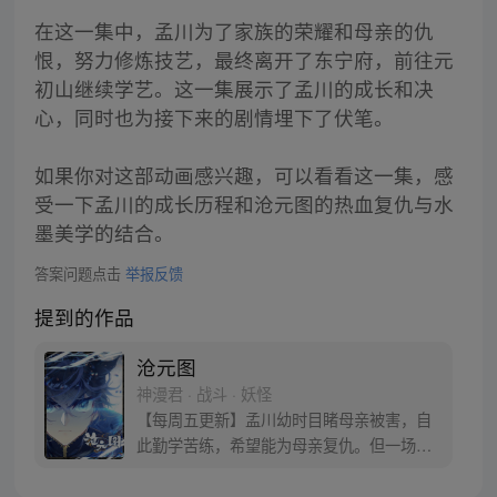
在这一集中，孟川为了家族的荣耀和母亲的仇
恨，努力修炼技艺，最终离开了东宁府，前往元
初山继续学艺。这一集展示了孟川的成长和决
心，同时也为接下来的剧情埋下了伏笔。
如果你对这部动画感兴趣，可以看看这一集，感
受一下孟川的成长历程和沧元图的热血复仇与水
墨美学的结合。
答案问题点击
举报反馈
提到的作品
沧元图
神漫君 · 战斗 · 妖怪
【每周五更新】孟川幼时目睹母亲被害，自
此勤学苦练，希望能为母亲复仇。但一场退
婚打破了孟川原本平静的生活，异族入侵、
烈火道院沦陷，为了守护东宁府城的百姓，