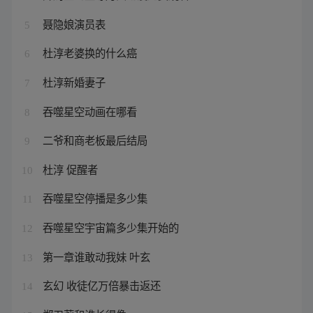
聂隐娘演员表
5
杜淳老婆换的什么癌
6
杜淳新婚妻子
7
吞噬星空动画在哪看
8
二爷和商老板最后结局
9
杜淳 促醒者
10
吞噬星空停播是多少集
11
吞噬星空宇宙篇多少集开始的
12
第一章谁敢动我妹 叶玄
13
玄幻 收徒亿万倍暴击返还
14