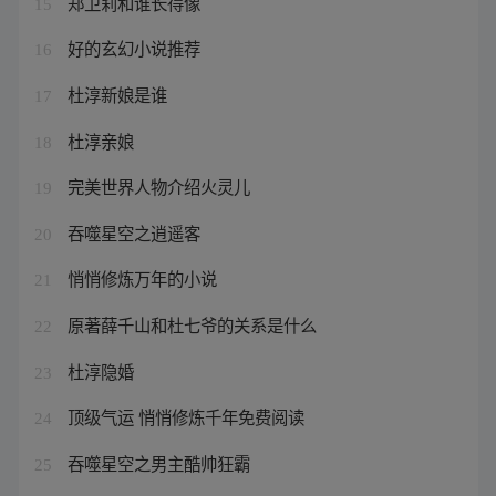
郑卫莉和谁长得像
15
好的玄幻小说推荐
16
杜淳新娘是谁
17
杜淳亲娘
18
完美世界人物介绍火灵儿
19
吞噬星空之逍遥客
20
悄悄修炼万年的小说
21
原著薛千山和杜七爷的关系是什么
22
杜淳隐婚
23
顶级气运 悄悄修炼千年免费阅读
24
吞噬星空之男主酷帅狂霸
25