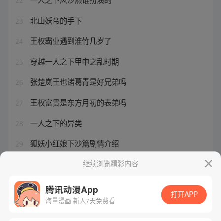
22
北山妖帝的手下
23
王权霸业遇到淮竹几岁了
24
穿越一人之下甲申之乱时期
25
张楚岚王也诸葛青是好兄弟吗
26
王权富贵是东方月初的表弟吗
27
一人之下的异类
28
狐妖小红娘下沙篇剧情介绍
29
一人之下打铁的
继续浏览精彩内容
30
腾讯动漫App
打开APP
海量漫画 新人7天免费看
腾讯漫画
起点读书
QQ阅读