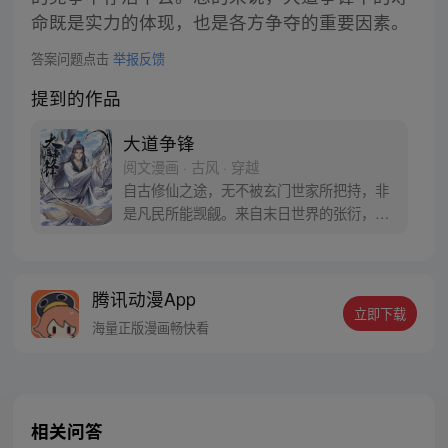
命既是实力的体现，也是各方争夺的重要因素。
答案问题点击
举报反馈
提到的作品
大道争锋
阅文漫画 · 古风 · 穿越
自古修仙之途，无不被玄门世家所把持，非
是凡民所能觊觎。来自末日世界的张衍，得
到一块神秘残玉之助，却是要以凡民之身逆
而争锋，誓要踏出一条属于自己长生大
道！
腾讯动漫App
立即下载
海量正版漫画畅快看
相关问答