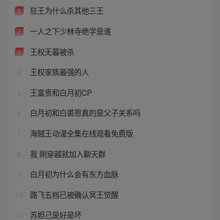
狂王为什么杀其他三王
1
一人之下少林寺绝学是谁
2
王权无暮被杀
3
王权家族最强的人
4
王富贵和白月初CP
5
白月初和白裘恩真的是父子关系吗
6
海贼王动漫全集在线观看免费版
7
我 刚穿越就加入聊天群
8
白月初为什么会有东方血脉
9
路飞五档已被确认冥王觉醒
10
苏妲己是好是坏
11