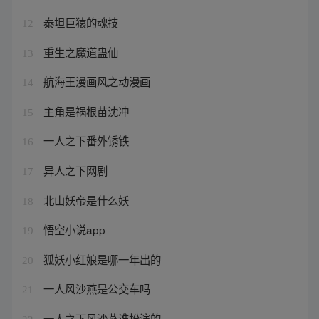
泰坦巨猿的魂技
12
重生之魔道蛊仙
13
航海王漫画风之动漫画
14
主角是祸根苗沈冲
15
一人之下番外锈铁
16
异人之下网剧
17
北山妖帝是什么妖
18
悟空小说app
19
狐妖小红娘是哪一年出的
20
一人风沙燕是公交车吗
21
一人之下风沙燕谁扮演的