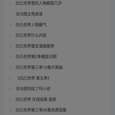
凹凸世界里的人物都是几岁
6
沧元图主角是谁
7
凹凸世界人物霸气
8
凹凸世界什么内容
9
凹凸世界雷安漫画推荐
10
凹凸世界第2季播放日期
11
凹凸世界第三季10集片尾曲
12
《凹凸世界 第五季》
13
沧元图完结了吗小说
14
凹凸世界 在线观看 星辰
15
凹凸世界第三季26集免费观看
16