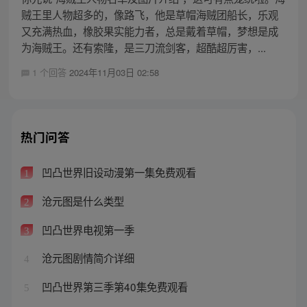
贼王里人物超多的，像路飞，他是草帽海贼团船长，乐观
又充满热血，橡胶果实能力者，总是戴着草帽，梦想是成
为海贼王。还有索隆，是三刀流剑客，超酷超厉害，...
1 个回答
2024年11月03日 02:58
热门问答
凹凸世界旧设动漫第一集免费观看
1
沧元图是什么类型
2
凹凸世界电视第一季
3
沧元图剧情简介详细
4
凹凸世界第三季第40集免费观看
5