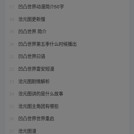
凹凸世界动漫简介50字
17
沧元图更新慢
18
凹凸世界 简介
19
凹凸世界第五季什么时候播出
20
凹凸世界曰语
21
凹凸世界雷安短漫
22
沧元图剧情解析
23
沧元图讲的是什么故事
24
沧元图主角团有哪些
25
凹凸世界世界重启
26
沧元图漫
27