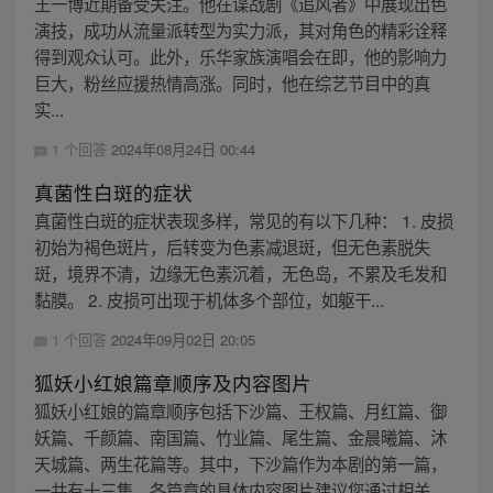
王一博近期备受关注。他在谍战剧《追风者》中展现出色
演技，成功从流量派转型为实力派，其对角色的精彩诠释
得到观众认可。此外，乐华家族演唱会在即，他的影响力
巨大，粉丝应援热情高涨。同时，他在综艺节目中的真
实...
1 个回答
2024年08月24日 00:44
真菌性白斑的症状
真菌性白斑的症状表现多样，常见的有以下几种： 1. 皮损
初始为褐色斑片，后转变为色素减退斑，但无色素脱失
斑，境界不清，边缘无色素沉着，无色岛，不累及毛发和
黏膜。 2. 皮损可出现于机体多个部位，如躯干...
1 个回答
2024年09月02日 20:05
狐妖小红娘篇章顺序及内容图片
狐妖小红娘的篇章顺序包括下沙篇、王权篇、月红篇、御
妖篇、千颜篇、南国篇、竹业篇、尾生篇、金晨曦篇、沐
天城篇、两生花篇等。其中，下沙篇作为本剧的第一篇，
一共有十三集。各篇章的具体内容图片建议您通过相关