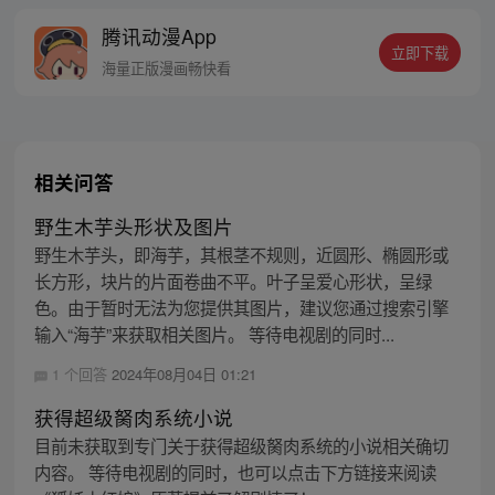
知道莫欺少年穷真的很重要！
腾讯动漫App
立即下载
海量正版漫画畅快看
相关问答
野生木芋头形状及图片
野生木芋头，即海芋，其根茎不规则，近圆形、椭圆形或
长方形，块片的片面卷曲不平。叶子呈爱心形状，呈绿
色。由于暂时无法为您提供其图片，建议您通过搜索引擎
输入“海芋”来获取相关图片。 等待电视剧的同时...
1 个回答
2024年08月04日 01:21
获得超级胬肉系统小说
目前未获取到专门关于获得超级胬肉系统的小说相关确切
内容。 等待电视剧的同时，也可以点击下方链接来阅读