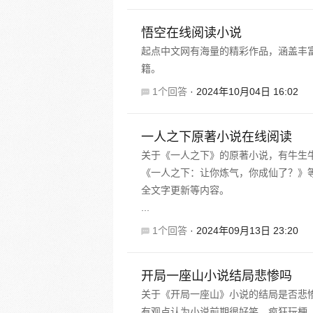
悟空在线阅读小说
起点中文网有海量的精彩作品，涵盖丰
籍。
1个回答
·
2024年10月04日 16:02
一人之下原著小说在线阅读
关于《一人之下》的原著小说，有牛生牛
《一人之下：让你炼气，你成仙了？》
全文字更新等内容。
...
1个回答
·
2024年09月13日 23:20
开局一座山小说结局悲惨吗
关于《开局一座山》小说的结局是否悲
有观点认为小说前期很好笑，疯狂玩梗