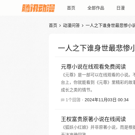
首页
全部作品
日漫
首页
动漫问答
一人之下谁身世最悲惨小


一人之下谁身世最悲惨
元尊小说在线观看免费阅读
《元尊》是一部可以在线观看的小说。
台上，你就能看到《元尊》里精彩的故
成长之类的情节。
1个回答
·
2024年11月03日 00:34
王权富贵原著小说在线阅读
《狐妖小红娘》并非原著小说，而是根
无法准确回答。