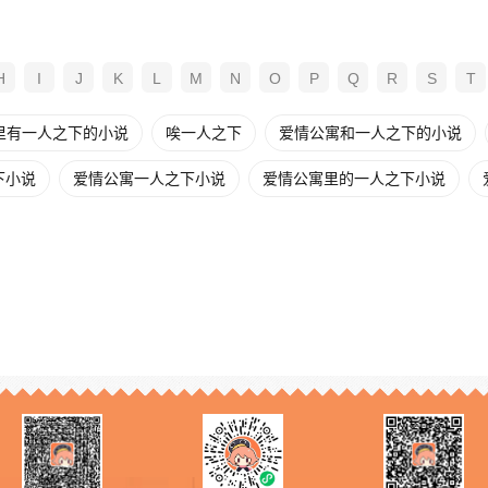
H
I
J
K
L
M
N
O
P
Q
R
S
T
里有一人之下的小说
唉一人之下
爱情公寓和一人之下的小说
下小说
爱情公寓一人之下小说
爱情公寓里的一人之下小说