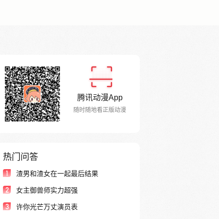
腾讯动漫App
随时随地看正版动漫
热门问答
1
渣男和渣女在一起最后结果
2
女主御兽师实力超强
3
许你光芒万丈演员表