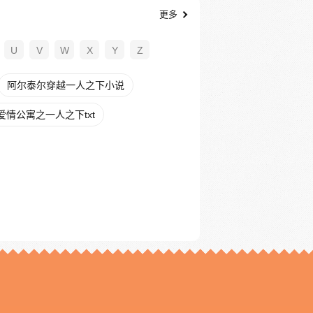
更多
U
V
W
X
Y
Z
阿尔泰尔穿越一人之下小说
爱情公寓之一人之下txt