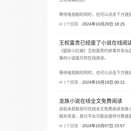
等待电视剧的同时，也可以点击下方链
1个回答
·
2024年10月20日 18:25
王权富贵已经废了小说在线阅
《狐妖小红娘》王权富贵的故事并非出
事的小说版可供在线阅读。
等待电视剧的同时，也可以点击下方链
1个回答
·
2024年10月19日 00:21
龙族小说在线全文免费阅读
目前未获取到可在线全文免费阅读龙族
相关资源，部分平台可能会提供付费或
1个回答
·
2024年10月07日 23:57