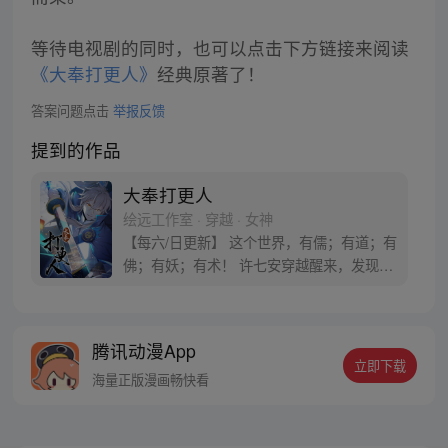
等待电视剧的同时，也可以点击下方链接来阅读
《大奉打更人》
经典原著了！
答案问题点击
举报反馈
提到的作品
大奉打更人
绘远工作室 · 穿越 · 女神
【每六/日更新】 这个世界，有儒；有道；有
佛；有妖；有术！ 许七安穿越醒来，发现自
己身处囹圄，三日后就要流放边陲？！ 他起
初的梦想只是自保，顺便在这个世界里当个
富翁悠闲度日，结果…… 改编自阅文集团作
腾讯动漫App
者卖报小郎君同名小说 QQ群号：
立即下载
799493374
海量正版漫画畅快看