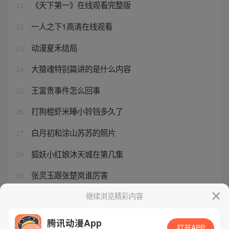
《天下第一》在线观看完整版
21
一人之下1高清在线观看
22
动漫夏禾结局
23
大猿魂特别篇讲的是什么内容
24
王富贵事件怎么回事
25
打狗棍虾米睡小铃铛多久了
26
白月初和涂山苏苏的照片
27
狐妖小红娘沐天城在第几集
28
张灵玉跟张楚岚谁厉害
29
龙珠传奇结局易欢血衣什么意思
继续浏览精彩内容
30
腾讯动漫App
打开APP