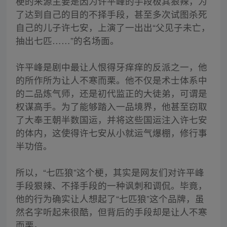
梗的来源主要是因为许平峰的手段极其狠辣，为
了达到自己的目的不择手段，甚至多次试图杀死
自己的儿子许七安，上演了一出出“父见子未亡，
抽出七匹……”的名场面。
许平峰是剧中最让人恨得牙痒痒的反派之一，他
的所作所为让人不寒而栗。他不仅是术士体系中
的二品炼气师，还是初代监正的大徒弟，可谓是
权谋高手。为了能够踏入一品境界，他甚至窃取
了大奉王朝半数国运，并将这些国运注入许七安
的体内，这使得许七安从小就运气爆棚，修行事
半功倍。
所以，“七匹狼”这个梗，其实是网友们对许平峰
手段狠辣、不择手段的一种讽刺和调侃。毕竟，
他的行为确实让人想起了“七匹狼”这个品牌，虽
然名字听起来很酷，但背后的手段却是让人不寒
而栗。