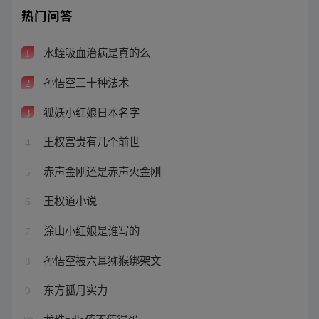
热门问答
水蛭吸血治病是真的么
1
孙悟空三十种法术
2
狐妖小红娘日本名字
3
王权富贵有几个前世
4
赤声金刚还是赤声火金刚
5
王权道小说
6
涂山小红娘是谁写的
7
孙悟空被六耳猕猴绑架文
8
东方孤月实力
9
龙珠zdlc值不值得买