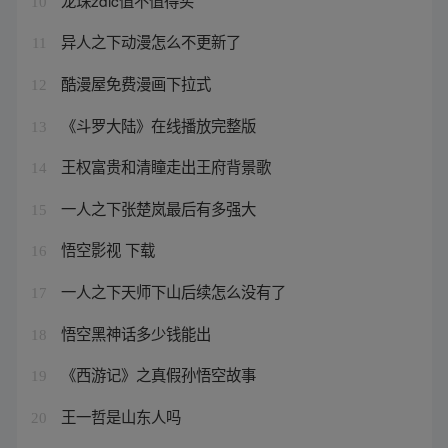
10
异人之下动漫怎么不更新了
11
酷漫屋免费漫画下拉式
12
《斗罗大陆》在线播放完整版
13
王权富贵和清瞳走出王府背景歌
14
一人之下张楚岚最后有多强大
15
悟空影视 下载
16
一人之下天师下山后续怎么没有了
17
悟空黑神话多少钱能出
18
《西游记》之真假孙悟空故事
19
王一哲是山东人吗
20