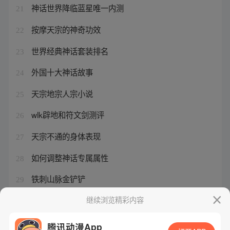
神话世界降临蓝星唯一内测
21
按摩天宗的神奇功效
22
世界经典神话套装排名
23
外国十大神话故事
24
天宗地宗人宗小说
25
wlk辟地和符文剑测评
26
天宗不通的身体表现
27
如何调整神话专属属性
28
铁刺山脉金铲铲
29
dnf神话装备最新排名表
继续浏览精彩内容
30
腾讯动漫App