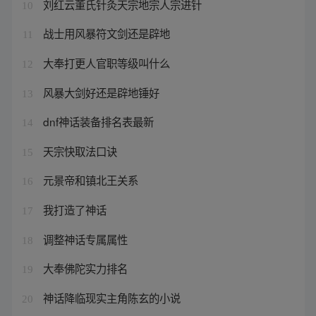
刘红云董氏针灸天宗地宗人宗进针
10
战士用风暴符文剑还是辟地
11
大奉打更人官职等级叫什么
12
风暴大剑好还是辟地锤好
13
dnf神话装备排名表最新
14
天宗快取法口诀
15
元景帝和镇北王关系
16
我打造了神话
17
调整神话专属属性
18
大奉佛陀实力排名
19
神话降临现实主角陈玄的小说
20