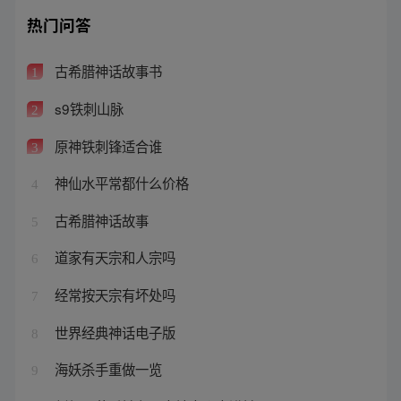
热门问答
古希腊神话故事书
1
s9铁刺山脉
2
原神铁刺锋适合谁
3
神仙水平常都什么价格
4
古希腊神话故事
5
道家有天宗和人宗吗
6
经常按天宗有坏处吗
7
世界经典神话电子版
8
海妖杀手重做一览
9