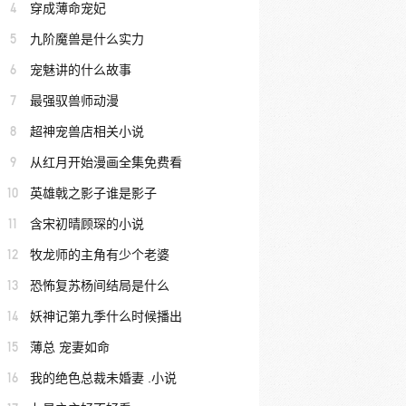
4
穿成薄命宠妃
5
九阶魔兽是什么实力
6
宠魅讲的什么故事
7
最强驭兽师动漫
8
超神宠兽店相关小说
9
从红月开始漫画全集免费看
10
英雄戟之影子谁是影子
11
含宋初晴顾琛的小说
12
牧龙师的主角有少个老婆
13
恐怖复苏杨间结局是什么
14
妖神记第九季什么时候播出
15
薄总 宠妻如命
16
我的绝色总裁未婚妻 .小说