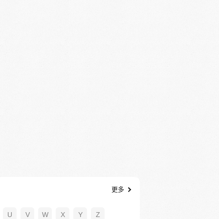
更多
U
V
W
X
Y
Z