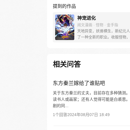
提到的作品
神宠进化
阅文漫画 · 怪物 · 金手指
天地异变，妖兽横生，新纪元人
了一种全新的职业。收服怪物，
物，训练怪物，这就是御使。一
着梦想的少年懵懵憧憧的被一脚
个黄金盛世。高鹏：就算是一条
我也能将他进化成一只翱翔九天
相关问答
龙。 每周三、六更新
东方秦兰嫁给了谁贴吧
关于东方秦兰的丈夫，目前存在多种猜测。
读书人或画家；还有人觉得可能是白裘恩。
剧的同...
1个回答
2024年08月07日 18:49