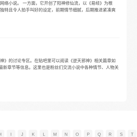
网络小说。 一方面，它开创了阳神修仙流，以《易经》为根
独特且令人拍手叫好的设定，前期情节细腻，后期推进紧凑爽
神》的讨论专区。在贴吧里可以阅读《逆天邪神》相关篇章如
说最新章节等信息。这里也是粉丝们交流小说中各种情节、人物关
H
I
J
K
L
M
N
O
P
Q
R
S
T