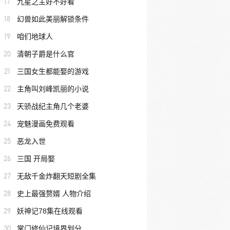
17
九星之主好不好看
18
幻兽如此美丽解锁条件
19
咱们地球人
20
清朝子爵是什么官
21
三国女生都能娶的游戏
22
主角叫刘峰凯丽的小说
23
天骄战纪主角几个老婆
24
宠魅漫画免费观看
25
恶龙入世
26
三国 开局娶
27
无敌千金炸翻天短剧全集
28
史上最强赘婿 人物介绍
29
妖神记78集在线观看
30
掌门修仙记境界划分