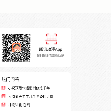
腾讯动漫App
随时随地看正版动漫
热门问答
1
小说顶级气运悄悄修炼千年
2
大周仙吏男主几个老婆的身份
3
神宠进化 在线