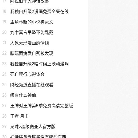
17
阿拉伯十大神话故事
18
我独自升级2漫画免费全集在线
19
主角林新的小说神豪文
20
九字真言吊坠不能乱戴
21
大象无形漫画感情线
22
滕瑞雨病发自残被发现
23
我独自升级2啥时候上映动漫啊
24
死亡爬行心得体会
25
财经频道直播在线观看
26
哪有什么神仙
27
王牌对王牌第5季免费高清完整版
28
王者 月卡
29
龙珠z超级赛亚人官方版
30
神话装备专属属性有哪些东西