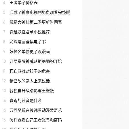
4
王者单子价格表
5
我成了神豪电视剧免费观看完整版
6
我是大神仙第二季更新时间表
7
穿越妖怪名单小说推荐
8
龙珠漫画全集电子书
9
妖怪名单停更了没漫画
10
开局觉醒神威从拒绝舔狗开始
11
死亡游戏对孩子的危害
12
请已故的亲人上来说话
13
我独自升级暗影君王壁纸
14
赛跑的读音是什么
15
万界至尊在线观看动漫爱奇艺
16
怎样查看自己王者账号和密码