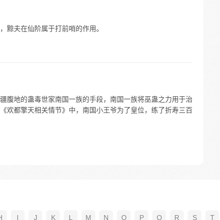
，黥夫在仙阶属于打前哨的作用。
疆腹地的蛊毒世家南国一族的手段，南国一族将巫蛊之力用于治
《欢都擎天相关情节》中，南国小王爷为了皇位，练了折寿三百
H
I
J
K
L
M
N
O
P
Q
R
S
T