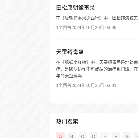
田松唐朝诡事录
在《唐朝诡事录之西行》中，田松饰演黥夫
1个回答
2024年10月20日 03:36
天蚕缚毒蛊
在《狐妖小红娘》中，天蚕缚毒蛊是地处南
疗，是团队协作不可或缺的治疗系门派。在
年的天蚕缚毒...
1个回答
2024年10月25日 03:01
热门搜索
A
B
C
D
E
F
G