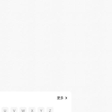
更多
U
V
W
X
Y
Z