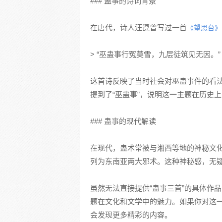
### 蛊事的诗词背景
在唐代，诗人汪遵曾写过一首
《望思台》
> “巫蛊事行冤莫雪，九层徒筑见无因。”
这首诗反映了当时社会对巫蛊事件的看
提到了“巫蛊事”，说明这一主题在历史
### 蛊事的现代解读
在现代，蛊术常被与湘西等地的神秘文化
列为东南亚两大邪术。这种神秘感，无
虽然无法直接提供“蛊事三首”的具体作
题在文化和文学中的魅力。如果你对这
会发现更多精彩的内容。