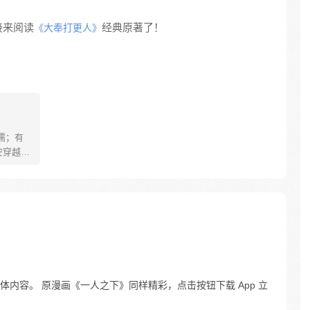
接来阅读
经典原著了！
《大奉打更人》
儒；有
安穿越醒
就要流
自保，顺
日，结
报小郎君
内容。 原漫画《一人之下》同样精彩，点击按钮下载 App 立