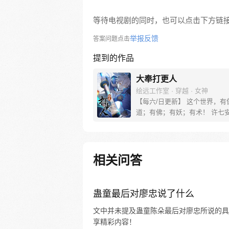
等待电视剧的同时，也可以点击下方链
举报反馈
答案问题点击
提到的作品
大奉打更人
绘远工作室 · 穿越 · 女神
【每六/日更新】 这个世界，有
道；有佛；有妖；有术！ 许七
来，发现自己身处囹圄，三日后
放边陲？！ 他起初的梦想只是
便在这个世界里当个富翁悠闲度
果…… 改编自阅文集团作者卖
相关问答
同名小说 QQ群号：799493374
蛊童最后对廖忠说了什么
文中并未提及蛊童陈朵最后对廖忠所说的具体
享精彩内容！