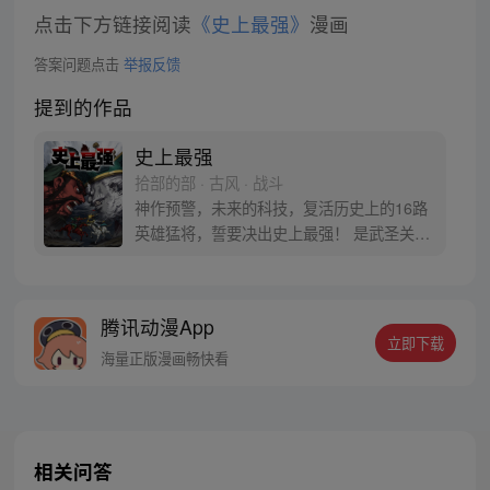
点击下方链接阅读
《史上最强》
漫画
答案问题点击
举报反馈
提到的作品
史上最强
拾部的部 · 古风 · 战斗
神作预警，未来的科技，复活历史上的16路
英雄猛将，誓要决出史上最强！ 是武圣关云
长、还是西楚霸王项羽，是一人之下的吕奉
先，还是满洲第一勇士鳌拜 两两对决，生死
格斗，最终获胜者，将会获得一个愿望！ 粉
腾讯动漫App
丝群：481670726
立即下载
海量正版漫画畅快看
相关问答