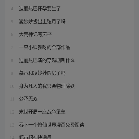
迪丽热巴怀孕要生了
4
凌妙妙拔出上弦月了吗
5
大荒神记有声书
6
一只小狐狸呀的全部作品
7
迪丽热巴演的穿越剧叫什么
8
慕声和凌妙妙圆房了吗
9
身为凡人的我只会物理除妖
10
公孑无双
11
末世开局一座战争堡垒
12
吞下一个修仙世界漫画免费阅读
13
都市超神快递员
14