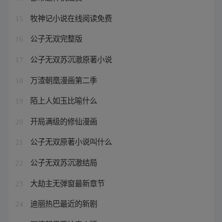
牧神记小说在线阅读免费
15
公子无双完整版
16
公子无双苏沉澈原著小说
17
万渣朝凰漫画第二季
18
陌上人如玉比喻什么
19
开局满级的修仙漫画
20
公子无双原著小说叫什么
21
公子无双苏沉澈结局
22
大劫主无弹窗最新章节
23
迪丽热巴最近的新剧
24