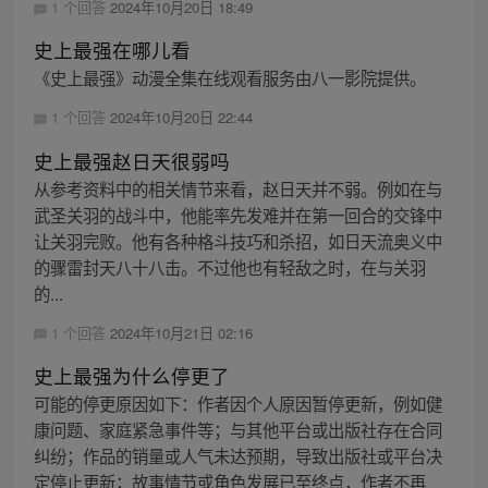
1 个回答
2024年10月20日 18:49
史上最强在哪儿看
《史上最强》动漫全集在线观看服务由八一影院提供。
1 个回答
2024年10月20日 22:44
史上最强赵日天很弱吗
从参考资料中的相关情节来看，赵日天并不弱。例如在与
武圣关羽的战斗中，他能率先发难并在第一回合的交锋中
让关羽完败。他有各种格斗技巧和杀招，如日天流奥义中
的骤雷封天八十八击。不过他也有轻敌之时，在与关羽
的...
1 个回答
2024年10月21日 02:16
史上最强为什么停更了
可能的停更原因如下：作者因个人原因暂停更新，例如健
康问题、家庭紧急事件等；与其他平台或出版社存在合同
纠纷；作品的销量或人气未达预期，导致出版社或平台决
定停止更新；故事情节或角色发展已至终点，作者不再