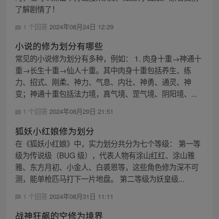
了解剧情了！
1 个回答
2024年08月24日 12:29
小说的修为划分有哪些
常见的小说修为划分有多种，例如： 1. 肉身十重→神通十
重→长生十重→仙人十重。其中肉身十重包括养生、练
力、招式、刚柔、神力、气息、内壮、神勇、通灵、神
变；神通十重包括法力境，真气境、罡气境、阴阳境、...
1 个回答
2024年08月29日 21:51
狐妖小红娘修为划分
在《狐妖小红娘》中，实力划分共分为七个等级： 第一等
级为传说级（BUG 级），代表人物有涂山红红、涂山雅
雅、东方月初、小金人、白裘恩等，这些角色修为深不可
测，能单枪匹马打下一片地盘。 第二等级为妖皇级...
1 个回答
2024年08月31日 11:11
战神狂飙的空修为境界