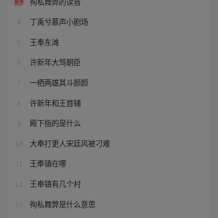
徇私舞弊的读音
3
丁禹兮慕声小剧场
4
王奉东滩
5
许新年大骂朝臣
6
一栖两雄其斗颜颜
7
许新年和王首辅
8
殿下指的是什么
9
大奉打更人宋廷风被刁难
10
王奉镇在哪
11
王奉镇有几个村
12
徇私舞弊是什么意思
13