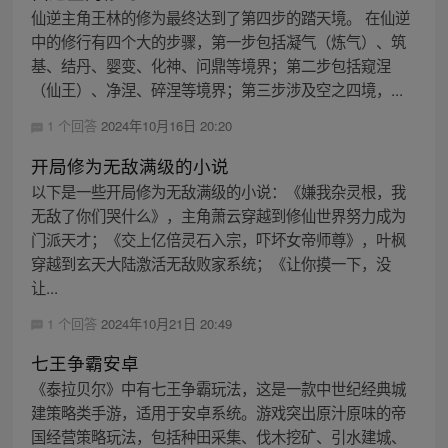
仙逆主角王林的修为最终达到了第四步的踏天境。 在仙逆
中的修行有四个大的步骤，第一步包括凝气（炼气）、筑
基、结丹、婴变、化神、问鼎等境界；第二步包括窥涅
（仙王）、净涅、碎涅等境界；第三步涉及空之四境，...
1 个回答
2024年10月16日 20:20
开局修为无敌满级的小说
以下是一些开局修为无敌满级的小说：《嫌我杂灵根，我
无敌了你们哭什么》，主角萧云穿越到修仙世界努力成为
门派天才；《交上亿倍灵石入宗，吓坏女帝师尊》，叶枫
穿越到玄天大陆激活无敌败家系统；《让你摸一下，没
让...
1 个回答
2024年10月21日 20:49
七王争霸安卓
《泰拉贝尔》中有七王争霸玩法，这是一款中世纪经典城
建策略类手游，适用于安卓系统。游戏突出原汁原味的帝
国经营策略玩法，包括种田采集、伐木挖矿、引水建城、