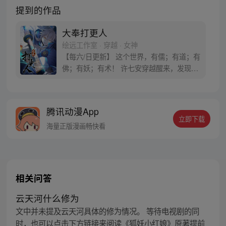
提到的作品
大奉打更人
绘远工作室 · 穿越 · 女神
【每六/日更新】 这个世界，有儒；有道；有
佛；有妖；有术！ 许七安穿越醒来，发现自
己身处囹圄，三日后就要流放边陲？！ 他起
初的梦想只是自保，顺便在这个世界里当个
富翁悠闲度日，结果…… 改编自阅文集团作
腾讯动漫App
者卖报小郎君同名小说 QQ群号：
立即下载
799493374
海量正版漫画畅快看
相关问答
云天河什么修为
文中并未提及云天河具体的修为情况。 等待电视剧的同
时，也可以点击下方链接来阅读《狐妖小红娘》原著提前