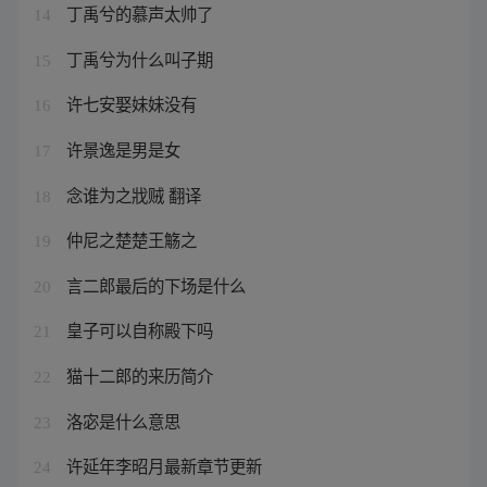
丁禹兮的慕声太帅了
14
丁禹兮为什么叫子期
15
许七安娶妹妹没有
16
许景逸是男是女
17
念谁为之戕贼 翻译
18
仲尼之楚楚王觞之
19
言二郎最后的下场是什么
20
皇子可以自称殿下吗
21
猫十二郎的来历简介
22
洛宓是什么意思
23
许延年李昭月最新章节更新
24