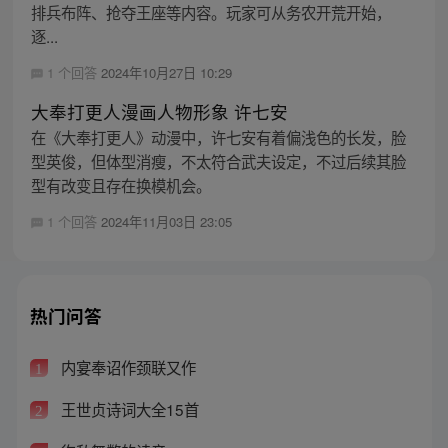
排兵布阵、抢夺王座等内容。玩家可从务农开荒开始，
逐...
1 个回答
2024年10月27日 10:29
大奉打更人漫画人物形象 许七安
在《大奉打更人》动漫中，许七安有着偏浅色的长发，脸
型英俊，但体型消瘦，不太符合武夫设定，不过后续其脸
型有改变且存在换模机会。
1 个回答
2024年11月03日 23:05
热门问答
内宴奉诏作颈联又作
1
王世贞诗词大全15首
2