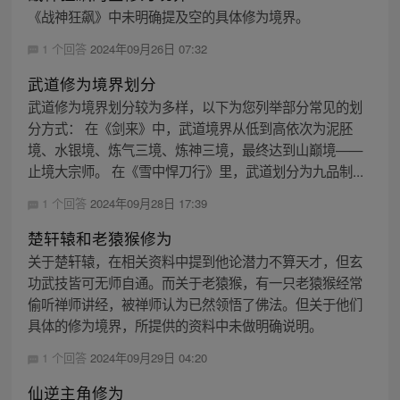
《战神狂飙》中未明确提及空的具体修为境界。
1 个回答
2024年09月26日 07:32
武道修为境界划分
武道修为境界划分较为多样，以下为您列举部分常见的划
分方式： 在《剑来》中，武道境界从低到高依次为泥胚
境、水银境、炼气三境、炼神三境，最终达到山巅境——
止境大宗师。 在《雪中悍刀行》里，武道划分为九品制...
1 个回答
2024年09月28日 17:39
楚轩辕和老猿猴修为
关于楚轩辕，在相关资料中提到他论潜力不算天才，但玄
功武技皆可无师自通。而关于老猿猴，有一只老猿猴经常
偷听禅师讲经，被禅师认为已然领悟了佛法。但关于他们
具体的修为境界，所提供的资料中未做明确说明。
1 个回答
2024年09月29日 04:20
仙逆主角修为