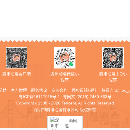
腾讯动漫客户端
腾讯动漫微信小
腾讯动漫手Q小
程序
程序
帮助
官方微博
服务协议
商务合作
侵权反馈指引
联系方式：
ac_
粤ICP备16117015号-1
粤网文 (2019) 2460-563号
Copyright
1998 - 2026 Tencent. All Rights Reserved
©
深圳市腾讯动漫有限公司 版权所有
工商网
监