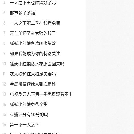
4
一人之下王也肺癌好了吗
5
都市多子多福
6
一人之下第二季在线看免费
7
喜羊羊怀了灰太狼的孩子
8
狐妖小红娘各篇顺序集数
9
如果我能成为你的特别关注
10
狐妖小红娘洛水花原会回来吗
11
灰太狼和红太狼是夫妻吗
12
金晨曦篇续缘人到底是谁
13
电视剧异人下第一季免费观看不卡
14
狐妖小红娘免费全集
15
豆瓣评分有10分的吗
16
第一季一人之下