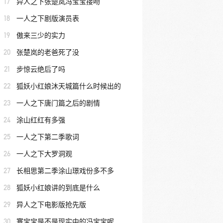
17
异人之下张楚岚冯宝宝接吻
18
一人之下剧版演员表
19
傲来三少的实力
20
张楚岚的老爸死了没
21
步惊云绝后了吗
22
狐妖小红娘沐天城篇什么时候出的
23
一人之下唐门篇之后的剧情
24
涂山红红有多强
25
一人之下第二季歌词
26
一人之下大罗洞观
27
长相思第二季涂山璟戏份多不多
28
狐妖小红娘讲的到底是什么
29
异人之下电影版抢先版
30
寒宝宝是不是现实中的冯宝宝呢