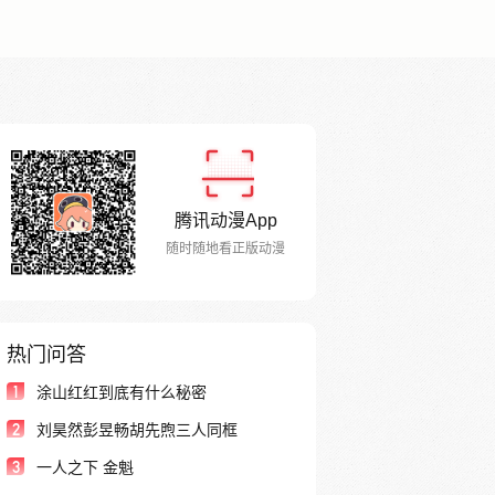
腾讯动漫App
随时随地看正版动漫
热门问答
1
涂山红红到底有什么秘密
2
刘昊然彭昱畅胡先煦三人同框
3
一人之下 金魁