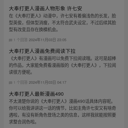
大奉打更人漫画人物形象 许七安
在《大奉打更人》动漫中，许七安有着偏浅色的长发，脸
型英俊，但体型消瘦，不太符合武夫设定，不过后续其脸
型有改变且存在换模机会。
1 个回答
2024年11月03日 23:05
大奉打更人漫画免费阅读下拉
《大奉打更人》有漫画可以免费下拉阅读哦。这可是超棒
的作品，大家能免费看漫画版的《大奉打更人》，下拉阅
读很方便呢。
1 个回答
2024年11月03日 04:17
大奉打更人最新漫画490
不太清楚你说的《大奉打更人》漫画490话具体内容呢。
你可以给我讲讲这一话的情节，比如主角许七安又有啥奇
遇啦，有没有新角色登场之类的信息，这样我就能按照要
求整合润色啦。