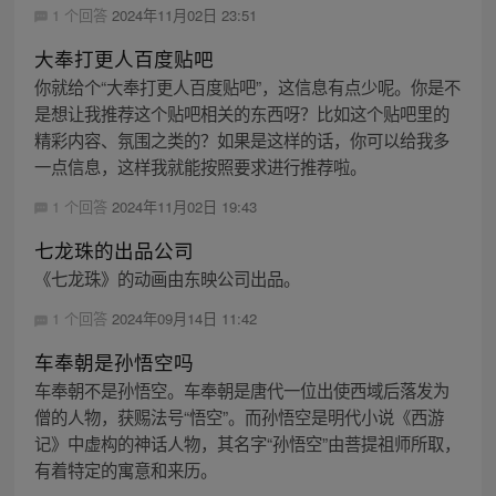
1 个回答
2024年11月02日 23:51
大奉打更人百度贴吧
你就给个“大奉打更人百度贴吧”，这信息有点少呢。你是不
是想让我推荐这个贴吧相关的东西呀？比如这个贴吧里的
精彩内容、氛围之类的？如果是这样的话，你可以给我多
一点信息，这样我就能按照要求进行推荐啦。
1 个回答
2024年11月02日 19:43
七龙珠的出品公司
《七龙珠》的动画由东映公司出品。
1 个回答
2024年09月14日 11:42
车奉朝是孙悟空吗
车奉朝不是孙悟空。车奉朝是唐代一位出使西域后落发为
僧的人物，获赐法号“悟空”。而孙悟空是明代小说《西游
记》中虚构的神话人物，其名字“孙悟空”由菩提祖师所取，
有着特定的寓意和来历。