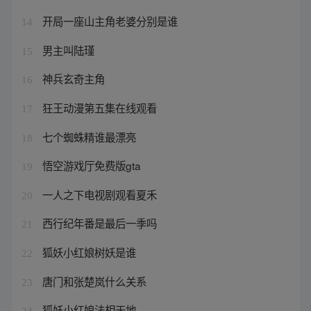
开局一座山主角老婆分别是谁
14
男主叫陆瑾
15
神兵玄奇主角
16
狂王动漫第五集在线观看
17
七个蜘蛛精谁最漂亮
18
悟空游戏厅免费版gta
19
一人之下电视剧观看夏禾
20
西行纪年番是最后一季吗
21
狐妖小红娘树妖是谁
22
唐门和张楚岚什么关系
23
狐妖小红娘法相天地
24