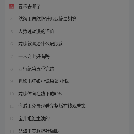
夏禾去哪了
3
航海王启航指针怎么搞最划算
4
大猿魂动漫的评价
5
龙珠软膏治什么皮肤病
6
一人之上好看吗
7
西行纪第五季完结
8
狐妖小红娘小说原著 小说
9
龙珠体育在线下载iOS
10
海贼王免费观看完整版在线观看策
11
宝儿姐谁主演的
12
航海王梦想指针鹰眼
13