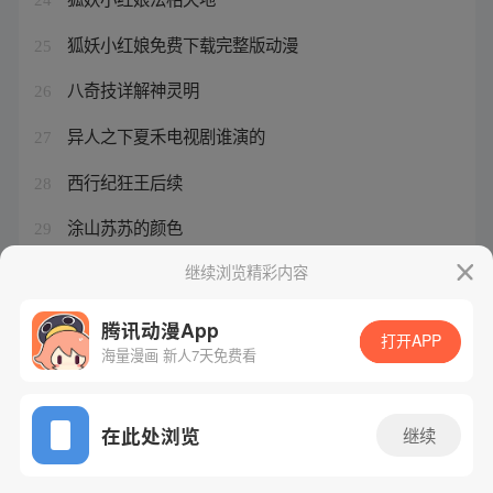
狐妖小红娘免费下载完整版动漫
25
八奇技详解神灵明
26
异人之下夏禾电视剧谁演的
27
西行纪狂王后续
28
涂山苏苏的颜色
29
张楚岚的爸爸真实身份
继续浏览精彩内容
30
腾讯动漫App
打开APP
海量漫画 新人7天免费看
腾讯漫画
起点读书
QQ阅读
网站备案/许可证号：粤B2-20090059-5
在此处浏览
继续
Copyright©1998 - 2026 Tencent. All Rights Reserved