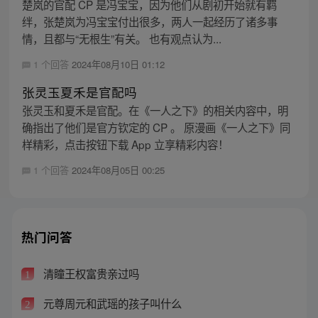
楚岚的官配 CP 是冯宝宝，因为他们从剧初开始就有羁
绊，张楚岚为冯宝宝付出很多，两人一起经历了诸多事
情，且都与“无根生”有关。 也有观点认为...
1 个回答
2024年08月10日 01:12
张灵玉夏禾是官配吗
张灵玉和夏禾是官配。在《一人之下》的相关内容中，明
确指出了他们是官方钦定的 CP 。 原漫画《一人之下》同
样精彩，点击按钮下载 App 立享精彩内容！
1 个回答
2024年08月05日 00:25
热门问答
清瞳王权富贵亲过吗
1
元尊周元和武瑶的孩子叫什么
2