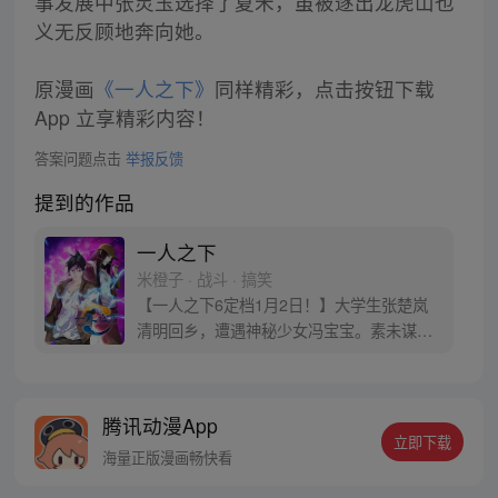
事发展中张灵玉选择了夏禾，虽被逐出龙虎山也
义无反顾地奔向她。
原漫画
《一人之下》
同样精彩，点击按钮下载
App 立享精彩内容！
答案问题点击
举报反馈
提到的作品
一人之下
米橙子 · 战斗 · 搞笑
【一人之下6定档1月2日！】大学生张楚岚
清明回乡，遭遇神秘少女冯宝宝。素未谋面
的冯宝宝却对张楚岚异常熟悉，并将其带去
自己打工的快递公司。为了帮冯宝宝寻找她
的身世，也为了查清自己与爷爷身上的秘
腾讯动漫App
密，张楚岚的生活被彻底颠覆，与冯宝宝一
立即下载
同踏上“异人”之旅。
海量正版漫画畅快看