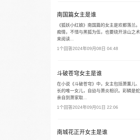
南国篇女主是谁
《狐妖小红娘》南国篇的女主是欢都落兰。
痴情，不惜与黑狐为伍，也要绕开涂山之术
来阅读...
1个回答
2024年09月08日 04:48
斗破苍穹女主是谁
在小说《斗破苍穹》中，女主包括萧薰儿、
长的唯一女儿，自幼与萧炎相识。彩鳞是蛇
亲自到萧家取...
1个回答
2024年09月01日 22:06
南城花正开女主是谁