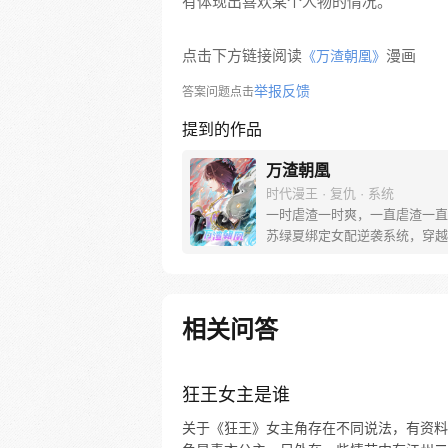
有体现出喜欢某个人物的情况。
点击下方链接阅读
漫画
《万渣朝凰》
举报反馈
答案问题点击
提到的作品
万渣朝凰
时代漫王 · 复仇 · 系统
一时虐渣一时爽，一直虐渣一直
苏绿夏绑定女配逆袭系统，穿越
世界，花式吊打无数渣男贱女的
故事！【每周三、周六更新】 
凰】竹鼠3群：665442588 苏
慰藉我的，只有渣男悔恨的泪水
相关问答
女求而不得的痛苦呻吟。”
狂王女主是谁
关于《狂王》女主角存在不同说法，有资料