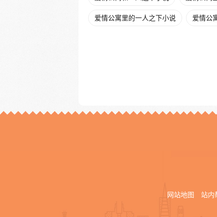
爱情公寓里的一人之下小说
爱情公
网站地图
站内