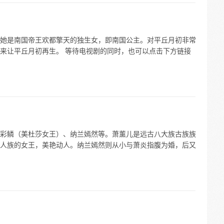
她是南国帝王欢都擎天的独生女，即南国公主。对平丘月初非常
来让平丘月初再生。 等待电视剧的同时，也可以点击下方链接
彩鳞（美杜莎女王）、纳兰嫣然等。萧薰儿是远古八大族古族族
人族的女王，美艳动人。纳兰嫣然则从小与萧炎指腹为婚，后又