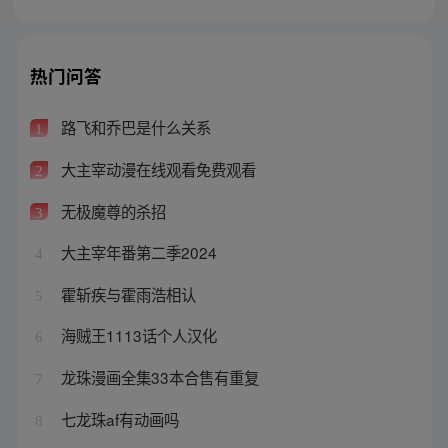
热门问答
路飞和乔巴是什么关系
1
大主宰动漫在线观看免费观看
2
无极魔尊的杀招
3
大主宰年番第二季2024
4
霍斩疾与霍雨浩相认
5
海贼王1113话个人汉化
6
龙珠漫画全集33本合售有重复
7
七龙珠af有动画吗
8