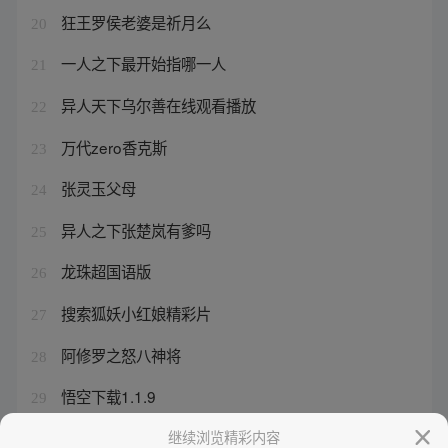
狂王罗侯老婆是祈月么
20
一人之下最开始指哪一人
21
异人天下乌尔善在线观看播放
22
万代zero香克斯
23
张灵玉父母
24
异人之下张楚岚有爹吗
25
龙珠超国语版
26
搜索狐妖小红娘精彩片
27
阿修罗之怒八神将
28
悟空下载1.1.9
29
异人族国语电视剧免费观看
继续浏览精彩内容
30