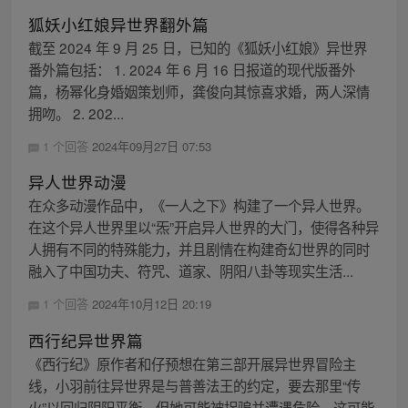
狐妖小红娘异世界翻外篇
截至 2024 年 9 月 25 日，已知的《狐妖小红娘》异世界
番外篇包括： 1. 2024 年 6 月 16 日报道的现代版番外
篇，杨幂化身婚姻策划师，龚俊向其惊喜求婚，两人深情
拥吻。 2. 202...
1 个回答
2024年09月27日 07:53
异人世界动漫
在众多动漫作品中，《一人之下》构建了一个异人世界。
在这个异人世界里以“炁”开启异人世界的大门，使得各种异
人拥有不同的特殊能力，并且剧情在构建奇幻世界的同时
融入了中国功夫、符咒、道家、阴阳八卦等现实生活...
1 个回答
2024年10月12日 20:19
西行纪异世界篇
《西行纪》原作者和仔预想在第三部开展异世界冒险主
线，小羽前往异世界是与普善法王的约定，要去那里“传
火”以回归阴阳平衡，但她可能被拐骗并遭遇危险，这可能