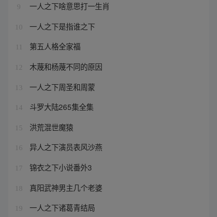
一人之下啥意思打一生肖
9
一人之下是指谁之下
10
第五人格全家福
11
木蔑和杨蔑不同的原因
12
一人之下周圣和周蒙
13
斗罗大陆265集全集
14
洪荒混世魔猿
15
异人之下演员表风沙燕
16
锦衣之下小说番外3
17
真阳武神男主几个老婆
18
一人之下诸葛青结局
19