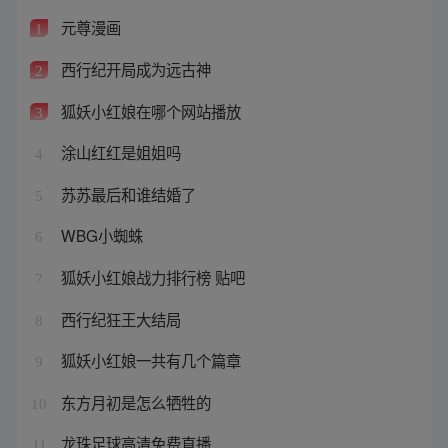
元尊漫画
1
西行纪开局成为远古神
2
狐妖小红娘在哪个网站播放
3
涂山红红是姐姐吗
4
苏苏最后和谁结婚了
5
WBG小蜘蛛
6
狐妖小红娘战力排行榜 贴吧
7
西行纪狂王大结局
8
狐妖小红娘一共有几个篇章
9
东方月初是怎么牺牲的
10
龙珠足球高清免费直播
11