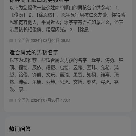
以下为您提供一些徐姓简单顺口的男孩名字供参考： 1.
【俊灏】 2. 【徐恩璟】：恩字象征男孩仁义友爱、懂得感
恩和宽容他人，平易近人；璟字带有吉祥如意之义，还表
示男孩长相俊俏、熠熠闪光。 3. 【徐晨...
1 个回答
2024年08月04日 09:52
适合属龙的男孩名字
以下为您推荐一些适合属龙男孩的名字：瑾铭、涛勇、锦
硕、恒铭、辰依、耀恺、启铭、昱翰、嘉玮、允希、鸿
越、铭俊、铮凯、文乐、嘉瑞、思贤、知栩、维嘉、璟
然、沛弘、乐康、羽赫、思旭、文博、奕茗、宸旭、铭
浚、康...
1 个回答
2024年07月30日 17:04
热门问答