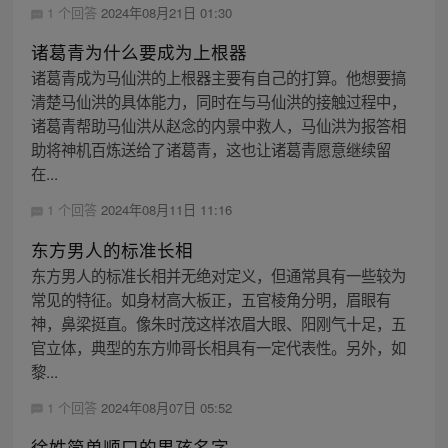
1 个回答
2024年08月21日 01:30
诸葛青为什么要成为上根器
诸葛青成为马仙洪的上根器主要有自己的打算。他想要搞
清楚马仙洪的具体能力，同时在与马仙洪的接触过程中，
诸葛青帮助马仙洪从赵念的内景中救人，马仙洪为报答相
助将神机百炼送给了诸葛青，这也让诸葛青愿意继续留
在...
1 个回答
2024年08月11日 11:16
东方男人的标准长相
东方男人的标准长相并无绝对定义，但通常具有一些较为
常见的特征。如身材高大板正，五官棱角分明，眉眼有
神，鼻梁挺直。像朱时茂这样浓眉大眼、阳刚气十足，五
官立体，典型的东方帅哥长相具有一定代表性。另外，如
黎...
1 个回答
2024年08月07日 05:52
徐姓简单顺口的男孩名字