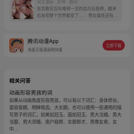
阅文漫画 · 女神 · 脑洞
张浩看完百年难得一见的血月后昏倒，醒来
后发现整个世界都变了…… 男女属性还有观
念完全颠倒，女嫁男变成男嫁女，女方还要
付礼金。女人赚钱养家，男人在家当家庭主
夫已经变得十分正常，没车没房的女人会被
腾讯动漫App
人看不起，甚至找不到男人。 女追男很正
立即下载
常，男追女叫倒追…… “在这个妹子都倒追
海量正版漫画畅快看
我的世界，我也要当个真汉子！”
相关问答
动画形容男孩的词
如果从动画角度形容男孩，可以有以下词汇：身体修长、
面容俊朗、明眸皓齿、大长腿。也可以使用一些通用的描
写男子的词汇，如美如冠玉、面如冠玉、男大当婚、男大
当娶、男大须婚、南户窥郎、女貌郎才、男尊女卑、女
中...