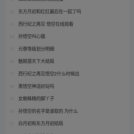
东方月初和红红最后在一起了吗
12
西行纪之再见 悟空在线观看
13
孙悟空叫心猿
14
元尊等级划分明细
15
魅姬惑天下大结局
16
西行纪之再见悟空2什么时候出
17
黑悟空神话好玩吗
18
女蜘蛛精的脚丫子
19
孙悟空的名字是谁取的 为什么
20
白月初和东方月初结局
21