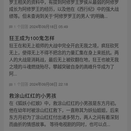
罗王相关的资料中，有提到阿修罗王罗侯从最弱的阿修罗
成长为阿修罗王的经历，以及他在《西行纪》中的强大战
绩等。但未查询到关于“阿修罗罗王的男人”的明确...
1 个回答
2024年09月18日 05:49
狂王成为100鬼怎样
狂王在和无上祖师的大战中完全开启无我之境，疯狂砍死
无上，使得无上不得不把念的力量汇集在身上来抵抗。两
人的大战是消耗战，最后无上被砍翻在地，狂王也被无我
之境的斗魂燃烧殆尽，攀越突破自身的高峰升华成为了
阿...
1 个回答
2024年09月08日 22:18
救涂山红红的小男孩
在《狐妖小红娘》中，救涂山红红的小男孩是东方月初。
他在幼年时被涂山红红救下，一直称其为妖仙姐姐，后来
东方月初为了涂山红红付出诸多努力，两人之间有着深刻
而曲折的情感故事。 等待电视剧的同时，也可以点...