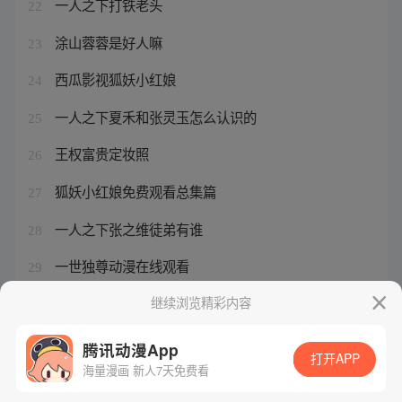
一人之下打铁老头
22
涂山蓉蓉是好人嘛
23
西瓜影视狐妖小红娘
24
一人之下夏禾和张灵玉怎么认识的
25
王权富贵定妆照
26
狐妖小红娘免费观看总集篇
27
一人之下张之维徒弟有谁
28
一世独尊动漫在线观看
29
王权富贵清瞳的续缘同人文
继续浏览精彩内容
30
腾讯动漫App
打开APP
海量漫画 新人7天免费看
腾讯漫画
起点读书
QQ阅读