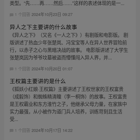
类型。“先……再……然后……”这样的表述体现的是一...
1 个回答
2024年10月23日 09:27
异人之下主要讲的什么故事
《异人之下》（又名《一人之下》）有剧版和电影版。 剧
版讲述了热血少年张楚岚、冯宝宝等人在异人世界冒险前
行，以赤子之心与黑暗决战的故事。 电影版讲述了大学生
张楚岚因为爷爷坟墓被盗而懵懂闯入异人界，并...
1 个回答
2024年10月20日 01:07
王权篇主要讲的是什么
《狐妖小红娘·王权篇》主要讲述了王权世家的王权富贵
（成毅饰）和蜘蛛精清瞳（李一桐饰）的故事。王权富贵
是王权霸业和东方淮竹之子，他继承父母力量，在家族中
实力最强，从小被作为道门兵人培养，训练苛刻且生活
受...
1 个回答
2024年10月17日 14:22