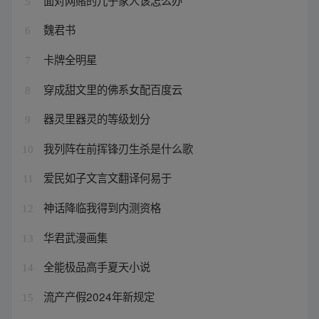
5
魏君书
6
卡牌全明星
7
穿成甜文里的佛系女配百度云
8
器灵里器灵的等级划分
9
我列阵在前挥锋刃生杀是什么歌
10
爱民如子文言文翻译何易于
11
神话降临我得到内测资格
12
华君武漫画集
13
全能极品高手夏天小说
14
流产产假2024年新规定
15