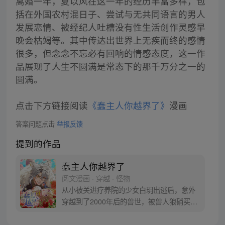
离婚一年，夏以风在这一年的经历丰富多样，包
括在外国农村混日子、尝试与无共同语言的男人
发展恋情、被经纪人吐槽没有性生活创作灵感早
晚会枯竭等。其中传达出世界上无疾而终的感情
很多，但念念不忘必有回响的情感态度，这一作
品展现了人生不圆满是常态下的那千万分之一的
圆满。
点击下方链接阅读
《蠢主人你越界了》
漫画
答案问题点击
举报反馈
提到的作品
蠢主人你越界了
阅文漫画 · 穿越 · 怪物
从小被关进疗养院的少女白玥出逃后，意外
穿越到了2000年后的兽世，被兽人狼硝买回
家……。“这是被当成兽人的宠物了吗？虽然
这个“蠢主人”高大强壮帅气，对我呵护备