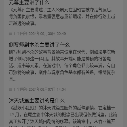
元尊主要讲了什么
《元尊》主要讲述了主人公周元在因预言被夺走气运后，
背负国仇家恨，靠着坚强意志重新崛起，并在修行路上越
走越远的故事。
1 个回答
2024年09月30日 20:49
侧写师剧本杀主要讲了什么
侧写师剧本杀的故事背景通常设定在现代，例如法学院新
增了侧写师这一科目。其故事开端可能是神秘的报警电
话、遗书等元素。在游戏中，每个角色都比较丰满，有自
己独特的故事，案件与玩家角色基本都有关系，错综复杂
且...
1 个回答
2024年09月07日 14:04
沐天城篇主要讲的是什么
《狐妖小红娘》的沐天城篇是圈外的延伸剧情。它定档于
12 月，在尾生篇中沐天城的概念已出现但仅做铺垫，此篇
真正拉开了沐天城内剧情的序幕。该篇章中，从竹业篇开