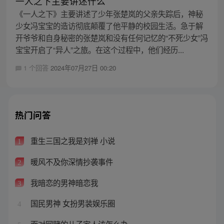
一人之下主要讲述什么
《一人之下》主要讲述了少年张楚岚的父亲失踪后，神秘
少女冯宝宝的造访彻底颠覆了他平静的校园生活。急于解
开爷爷和自身秘密的张楚岚和没有任何记忆的“不死少女”冯
宝宝开启了“异人”之旅。在这个过程中，他们经历...
1 个回答
2024年07月27日 00:20
热门问答
重生三国之我是刘禅 小说
1
暖风不及你深情抄袭事件
2
我暗恋的男神暗恋我
3
国民男神 女扮男装娱乐圈
4
面对网赌的儿子家人该怎么办