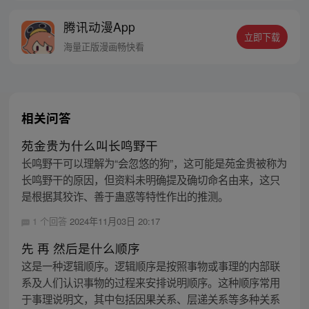
至，还找了一个“猛熊保姆”一起照顾我，
腾讯动漫App
有“铲屎官”的日子好像也不错。但是，他怎
立即下载
么对身为宠物的我酱酱酿酿……不可以！蠢
海量正版漫画畅快看
主人你越界了！”
相关问答
苑金贵为什么叫长鸣野干
长鸣野干可以理解为“会忽悠的狗”，这可能是苑金贵被称为
长鸣野干的原因，但资料未明确提及确切命名由来，这只
是根据其狡诈、善于蛊惑等特性作出的推测。
1 个回答
2024年11月03日 20:17
先 再 然后是什么顺序
这是一种逻辑顺序。逻辑顺序是按照事物或事理的内部联
系及人们认识事物的过程来安排说明顺序。这种顺序常用
于事理说明文，其中包括因果关系、层递关系等多种关系