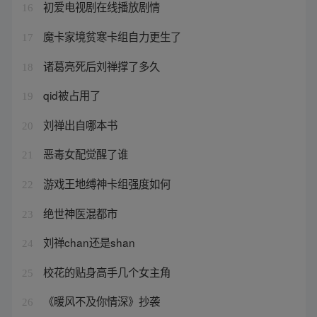
初爱电视剧在线播放剧情
16
魔卡家境贫寒卡组自力更生了
17
诸葛亮死后刘禅撑了多久
18
qid被占用了
19
刘禅出自哪本书
20
恶毒女配觉醒了谁
21
游戏王地缚神卡组强度如何
22
绝世神医混都市
23
刘禅chan还是shan
24
校花的贴身高手几个女主角
25
《暖风不及你情深》抄袭
26