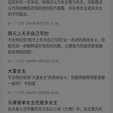
设定存在一定争议。有观点认为女主角为夭夭，也有观点
认为苏幼微和武瑶的戏份较为重要，存在单女主或多女主
的不同看法。
1 个回答
2024年09月27日 17:42
周元上夭夭自己写的
不太明白您“周元上夭夭自己写的”这一表述的具体含义，您
能否进一步解释或补充您的问题，以便我为您提供更准确
和有用的回答？
1 个回答
2024年10月03日 03:46
大雷女主
不太明白您说“大雷女主”的具体含义，您能再解释得更清楚
一些吗？ 不知道
1 个回答
2024年10月09日 08:26
元尊是单女主还是多女主
在天蚕土豆所著的东方玄幻小说《元尊》中，女主角为夭