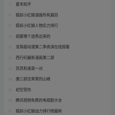
夏禾知乎
7
狐妖小红娘漫画所有篇目
8
狐妖小红娘人物实力排行
9
胡夏哪个选秀出来的
10
龙珠超动漫第二季高清在线观看
11
西行纪最新漫画第二部
12
苏苏和谁是一对
13
唐三抓住荣荣的山峰
14
初空受伤
15
腾讯视频免费的电视剧大全
16
狐妖小红娘战力排行榜最新
17