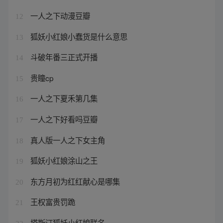
一人之下动漫豆瓣
12
狐妖小红娘小蠢货是什么意思
13
斗破年番三正式开播
14
贵瞳cp
15
一人之下夏禾第几集
16
一人之下好看吗豆瓣
17
真人版一人之下女主角
18
狐妖小红娘涂山之王
19
东方月初为红红献心是哪集
20
王权富贵罚跪
21
塔斯汀狐妖小红娘联名