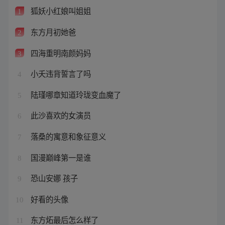
狐妖小红娘叫姐姐
1
东方月初她爸
2
四海重明南颜妈妈
3
小夭违背誓言了吗
4
陆瑾哪章知道玲珑变血魔了
5
此沙喜欢的女演员
6
落桑的寓意和象征意义
7
国漫巅峰第一是谁
8
恐山安娜 孩子
9
好看的头像
10
东方炻最后怎么样了
11