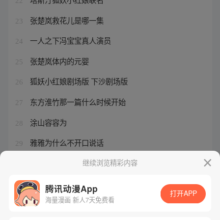
22
张楚岚救花儿是哪一集
23
一人之下冯宝宝真人演员
24
张楚岚体内的元婴
25
狐妖小红娘剧场版 下沙剧场版
26
东方淮竹那一篇什么时候开始
27
涂山容容为
28
雅雅为什么不开口说话
29
一人之下番外篇结局怎么样
继续浏览精彩内容
30
腾讯动漫App
打开APP
海量漫画 新人7天免费看
腾讯漫画
起点读书
QQ阅读