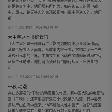
给楚青介绍老婆，表明他们关系较为亲近。并且在苍玄天
的相关事务中，他们都有所作为，如在苍玄天的保卫战
中，周元、楚青等人的表现被视为小辈中最逆天的，他们
都...
1 个回答
2024年10月19日 08:10
大主宰这本书好看吗
《大主宰》是一部具有广泛影响力的网络小说改编作品，
其是否好看因人而异。从故事内容来看，它构建了一个充
满玄幻元素的世界，主角牧尘和洛璃在灵路修炼过程中有
诸多生死劫难，他们肩负使命各自前行却又不忘彼此约
定...
1 个回答
2024年10月18日 09:45
千秋 动漫
存在多部名为“千秋”的动漫相关作品。有中国大陆的电视动
画《千秋》；还有根据梦溪石小说改编的动漫，其中晏无
师从尸山血海中走来，他不相信人性本善等，这部动漫围
绕相关情节展开；另外有国内首部文生视频AI动画...