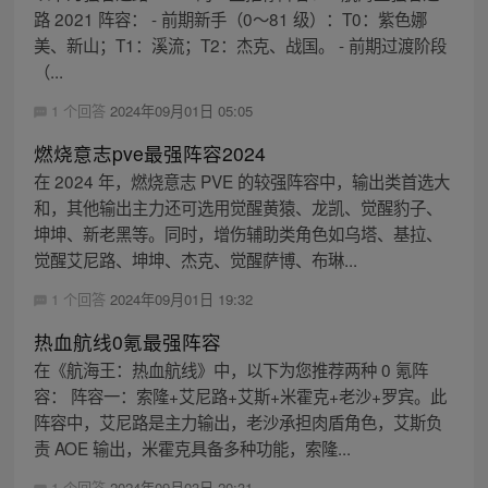
路 2021 阵容： - 前期新手（0～81 级）：T0：紫色娜
美、新山；T1：溪流；T2：杰克、战国。 - 前期过渡阶段
（...
1 个回答
2024年09月01日 05:05
燃烧意志pve最强阵容2024
在 2024 年，燃烧意志 PVE 的较强阵容中，输出类首选大
和，其他输出主力还可选用觉醒黄猿、龙凯、觉醒豹子、
坤坤、新老黑等。同时，增伤辅助类角色如乌塔、基拉、
觉醒艾尼路、坤坤、杰克、觉醒萨博、布琳...
1 个回答
2024年09月01日 19:32
热血航线0氪最强阵容
在《航海王：热血航线》中，以下为您推荐两种 0 氪阵
容： 阵容一：索隆+艾尼路+艾斯+米霍克+老沙+罗宾。此
阵容中，艾尼路是主力输出，老沙承担肉盾角色，艾斯负
责 AOE 输出，米霍克具备多种功能，索隆...
1 个回答
2024年09月03日 20:31