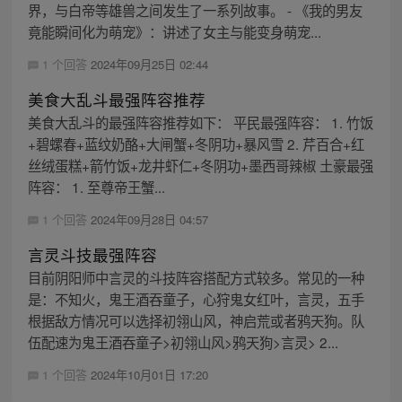
界，与白帝等雄兽之间发生了一系列故事。 - 《我的男友
竟能瞬间化为萌宠》：讲述了女主与能变身萌宠...
1 个回答
2024年09月25日 02:44
美食大乱斗最强阵容推荐
美食大乱斗的最强阵容推荐如下： 平民最强阵容： 1. 竹饭
+碧螺春+蓝纹奶酪+大闸蟹+冬阴功+暴风雪 2. 芹百合+红
丝绒蛋糕+箭竹饭+龙井虾仁+冬阴功+墨西哥辣椒 土豪最强
阵容： 1. 至尊帝王蟹...
1 个回答
2024年09月28日 04:57
言灵斗技最强阵容
目前阴阳师中言灵的斗技阵容搭配方式较多。常见的一种
是：不知火，鬼王酒吞童子，心狩鬼女红叶，言灵，五手
根据敌方情况可以选择初翎山风，神启荒或者鸦天狗。队
伍配速为鬼王酒吞童子>初翎山风>鸦天狗>言灵> 2...
1 个回答
2024年10月01日 17:20