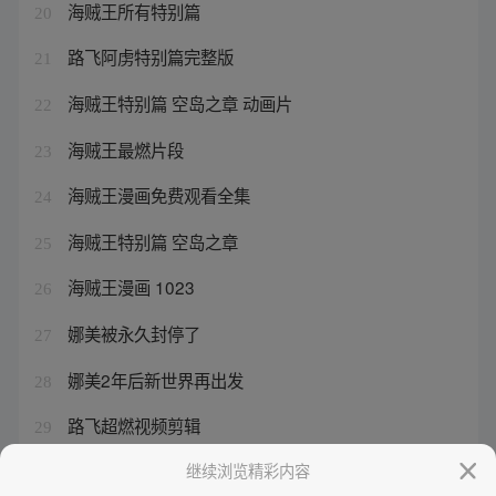
海贼王所有特别篇
20
路飞阿虏特别篇完整版
21
海贼王特别篇 空岛之章 动画片
22
海贼王最燃片段
23
海贼王漫画免费观看全集
24
海贼王特别篇 空岛之章
25
海贼王漫画 1023
26
娜美被永久封停了
27
娜美2年后新世界再出发
28
路飞超燃视频剪辑
29
海贼王特别篇什么时候出
继续浏览精彩内容
30