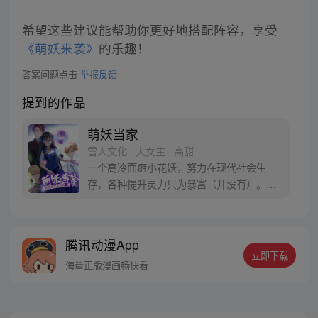
希望这些建议能帮助你更好地搭配阵容，享受
《萌妖来袭》
的乐趣！
答案问题点击
举报反馈
提到的作品
萌妖当家
雪人文化 · 大女主 · 高甜
一个高冷面瘫小花妖，努力在现代社会生
存，各种提升灵力只为暴富（并没有）。明
明天生没有恋爱经，可那几个甩不脱踹不开
的花美男是怎么回事？虎系酷警官、犬系大
明星、猫系富二代、狼系贵公子……总有一
腾讯动漫App
款适合你（吧？！）
立即下载
海量正版漫画畅快看