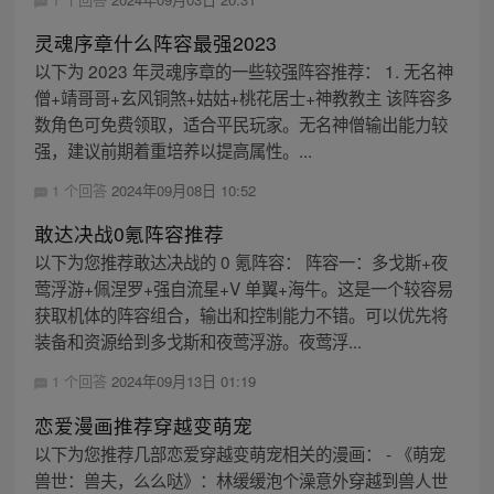
灵魂序章什么阵容最强2023
以下为 2023 年灵魂序章的一些较强阵容推荐： 1. 无名神
僧+靖哥哥+玄风铜煞+姑姑+桃花居士+神教教主 该阵容多
数角色可免费领取，适合平民玩家。无名神僧输出能力较
强，建议前期着重培养以提高属性。...
1 个回答
2024年09月08日 10:52
敢达决战0氪阵容推荐
以下为您推荐敢达决战的 0 氪阵容： 阵容一：多戈斯+夜
莺浮游+佩涅罗+强自流星+V 单翼+海牛。这是一个较容易
获取机体的阵容组合，输出和控制能力不错。可以优先将
装备和资源给到多戈斯和夜莺浮游。夜莺浮...
1 个回答
2024年09月13日 01:19
恋爱漫画推荐穿越变萌宠
以下为您推荐几部恋爱穿越变萌宠相关的漫画： - 《萌宠
兽世：兽夫，么么哒》：林缓缓泡个澡意外穿越到兽人世