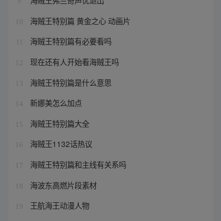
海贼王弗兰奇声优退出
9
海贼王特别篇 黄金之心 动画片
10
海贼王特别篇有必要看吗
11
现在还有人开始看海贼王吗
12
海贼王特别篇是什么意思
13
新娜美怎么加点
14
海贼王特别篇大全
15
海贼王1132话热议
16
海贼王特别篇和主线有关系吗
17
海波东高燃片段素材
18
王航海王动漫人物
19