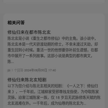
相关问答
修仙归来在都市陈北玄
陈北玄是小说《重生之都市修仙》中的主角。该小说中，
陈北玄本是一代天骄渡劫期的修士，不幸未渡过天劫，却
重生回到小时候。重活一世的他想要弥补前生遗憾，在都
市中展开了一系列故事。这部小说是典型的都市爽文，
陈...
1 个回答
2024年08月05日 17:40
修仙归来陈北玄短剧
以下为您介绍与陈北玄相关的短剧：《一人之下：修仙归
来 》，一千年前，江城柳家受邪尊烛龙指使，为夺取陈家
灵脉，迫害江城陈家一族，仅 18 岁且无武脉修炼天赋的陈
北玄逃难在外。一千年后，成为仙尊的陈北玄为...