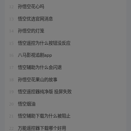
孙悟空花心吗
12
悟空优选官网消息
13
孙悟空的灯笼
14
悟空遥控为什么按钮没反应
15
八马影视追剧app
16
悟空辅助为什么会闪退
17
孙悟空花果山的故事
18
悟空遥控器纯净版 投屏失败
19
悟空烟油
20
悟空辅助下载为什么被阻止
21
万能遥控器下载哪个好用
22