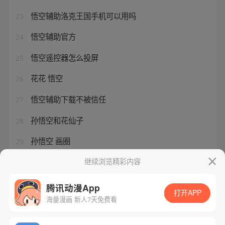
悟空辅助洛克王国手机可以用吗
23
悟空辅助官方
24
悟空遥控器怎么投屏
25
花花 悟空
26
悟空辅助下载不被信任
27
孙悟空和花仙子
28
孙悟空 画圈
29
悟空优选最新方案下载
继续浏览精彩内容
30
腾讯动漫App
打开APP
海量漫画 新人7天免费看
腾讯漫画
起点读书
QQ阅读