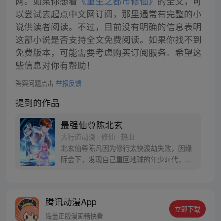
网。如果你想看
《重生之都市修仙》
的全文，可
以尝试去起点中文网订阅，那里通常有完整的小
说供读者阅读。不过，目前没有明确的信息表明
这部小说是否支持全文免费阅读。如果你找不到
免费版本，可能需要考虑购买订阅服务。希望这
些信息对你有帮助！
答案问题点击
举报反馈
提到的作品
最强仙尊陈北玄
大行道动漫 · 修仙 · 热血
北玄仙尊陈凡因为修行太快渡劫失败，因缘
际会下，发现自己重回地球的年少时代，法
力、神通、元神、道心甚至法宝道器神兵全
都消失。陈凡回忆自己上一世的种种恩怨情
仇，决心要弥补遗憾，铸成无上道基……
腾讯动漫App
立即下载
海量正版漫画畅快看