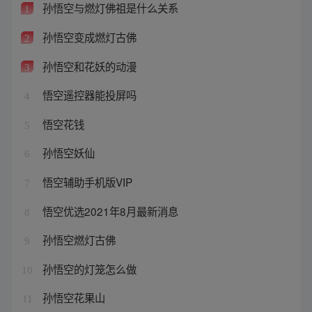
孙悟空与燃灯佛祖是什么关系
1
孙悟空变成燃灯古佛
2
孙悟空和花妖的动漫
3
悟空遥控器能投屏吗
4
悟空花钱
5
孙悟空妖仙
6
悟空辅助手机版VIP
7
悟空优选2021年8月最新消息
8
孙悟空燃灯古佛
9
孙悟空的灯笼怎么做
10
孙悟空花果山
11