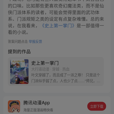
的口味。比如那些更喜欢奇幻魔法类，而不是仙
侠门派体系的读者，可能会觉得里面的武功体
系、门派规矩之类的设定有点复杂难懂。总的来
说，在我看来，
《史上第一掌门》
是一部值得一
看的小说。
答案问题点击
举报反馈
提到的作品
史上第一掌门
大行道动漫 · 穿越 · 热血
叶文穿越了，而且成了一派之尊！ 只是这个
门派似乎弱了点，人也少了点……“师兄，振
兴本派的重任就交给你了！”唯一的同门师妹
一脸不爽的说道：“如果你做不到的话就赶紧
将掌门之位让给我吧！” 每周四、日更新
腾讯动漫App
立即下载
海量正版漫画畅快看