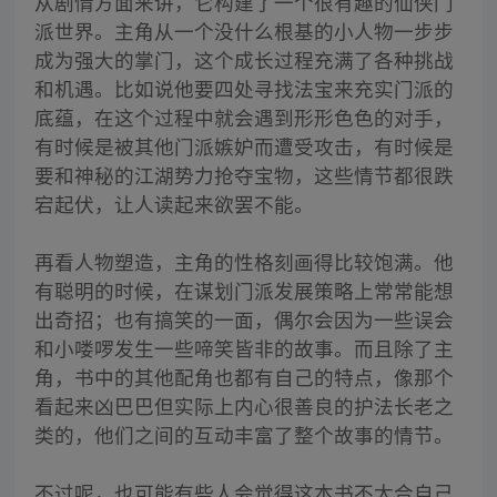
从剧情方面来讲，它构建了一个很有趣的仙侠门
派世界。主角从一个没什么根基的小人物一步步
成为强大的掌门，这个成长过程充满了各种挑战
和机遇。比如说他要四处寻找法宝来充实门派的
底蕴，在这个过程中就会遇到形形色色的对手，
有时候是被其他门派嫉妒而遭受攻击，有时候是
要和神秘的江湖势力抢夺宝物，这些情节都很跌
宕起伏，让人读起来欲罢不能。
再看人物塑造，主角的性格刻画得比较饱满。他
有聪明的时候，在谋划门派发展策略上常常能想
出奇招；也有搞笑的一面，偶尔会因为一些误会
和小喽啰发生一些啼笑皆非的故事。而且除了主
角，书中的其他配角也都有自己的特点，像那个
看起来凶巴巴但实际上内心很善良的护法长老之
类的，他们之间的互动丰富了整个故事的情节。
不过呢，也可能有些人会觉得这本书不太合自己