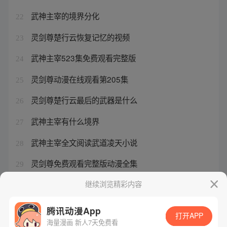
武神主宰的境界分化
22
灵剑尊楚行云恢复记忆的视频
23
武神主宰523集免费观看完整版
24
灵剑尊动漫在线观看第205集
25
灵剑尊楚行云最后的武器是什么
26
武神主宰有什么境界
27
武神主宰全文阅读武道凌天小说
28
灵剑尊免费观看完整版动漫全集
29
灵剑尊楚行云什么时候恢复记忆了
继续浏览精彩内容
30
腾讯动漫App
打开APP
海量漫画 新人7天免费看