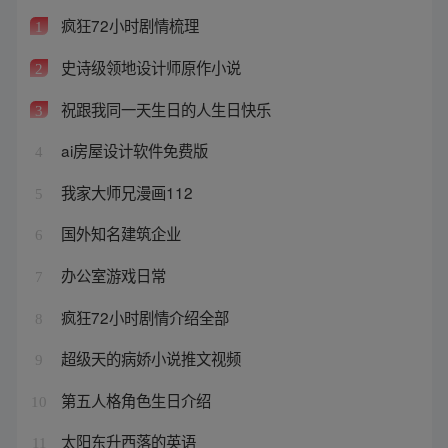
疯狂72小时剧情梳理
1
史诗级领地设计师原作小说
2
祝跟我同一天生日的人生日快乐
3
ai房屋设计软件免费版
4
我家大师兄漫画112
5
国外知名建筑企业
6
办公室游戏日常
7
疯狂72小时剧情介绍全部
8
超级天的病娇小说推文视频
9
第五人格角色生日介绍
10
太阳东升西落的英语
11