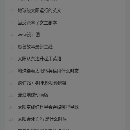
地球绕太阳运行的英文
12
当反派拿了女主剧本
13
wow设计图
14
魔兽故事最新主线
15
太阳从东边升起用英语
16
地球绕着太阳转英语用什么时态
17
疯狂72小时电影视频绑架
18
流浪地球动画版
19
太阳变成红巨星会吞掉哪些星球
20
太阳会死亡吗 是什么时候
21