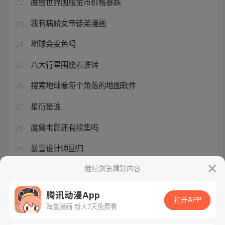
魔兽世界国服金币价格暴跌
22
我有病娇女帝徒弟漫画
23
地球会变色吗
24
八大行星围绕着谁转
25
搜索地球看每个角落的地图软件
26
星衍是谁
27
魔兽电影还有续集吗
28
暴雪设计师回归
29
第五人格角色的生日是什么时候
继续浏览精彩内容
30
腾讯动漫App
打开APP
海量漫画 新人7天免费看
腾讯漫画
起点读书
QQ阅读